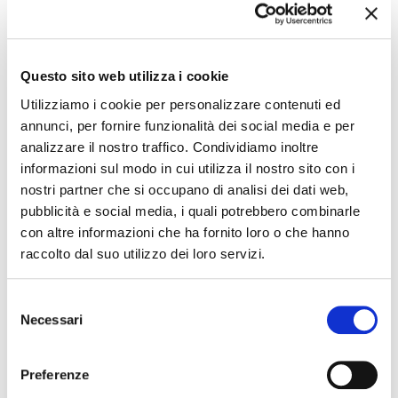
La redazione non è responsabile di eventuali inesattezze o
variazioni nel programma degli eventi riportati. In caso di
Questo sito web utilizza i cookie
annullamento, variazione, modifica delle informazioni di un
evento potete scrivere a
infotur@comune.fe.it
.
Utilizziamo i cookie per personalizzare contenuti ed
annunci, per fornire funzionalità dei social media e per
analizzare il nostro traffico. Condividiamo inoltre
informazioni sul modo in cui utilizza il nostro sito con i
nostri partner che si occupano di analisi dei dati web,
pubblicità e social media, i quali potrebbero combinarle
con altre informazioni che ha fornito loro o che hanno
raccolto dal suo utilizzo dei loro servizi.
Selezione
Necessari
del
consenso
Preferenze