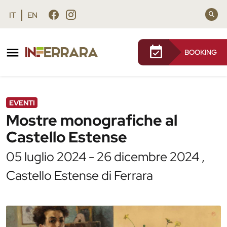
Vai al contenuto principale
Vai al footer
IT
EN
BOOKING
/
Agenda
/
Mostre monografiche al Castello Estense
EVENTI
Mostre monografiche al
Castello Estense
05 luglio 2024 - 26 dicembre 2024 ,
Castello Estense di Ferrara