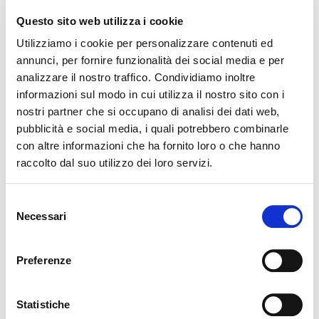
– Foco Loco Spettacoli".
Questo sito web utilizza i cookie
Utilizziamo i cookie per personalizzare contenuti ed
Lunedì 16 giugno - Venerdì 20 giugno
annunci, per fornire funzionalità dei social media e per
19:30 - Apertura del Ristorante "Giostra del Borgo" e
analizzare il nostro traffico. Condividiamo inoltre
dell'Hostaria.
informazioni sul modo in cui utilizza il nostro sito con i
nostri partner che si occupano di analisi dei dati web,
Sabato 21 giugno
pubblicità e social media, i quali potrebbero combinarle
19:30 - Apertura del Ristorante "Giostra del Borgo" e
con altre informazioni che ha fornito loro o che hanno
dell'Hostaria.
raccolto dal suo utilizzo dei loro servizi.
20:30 - Spettacolo dei "SALTAFOSSUM": Musica, Teatro di
figura, interazione e giocoleria con il fuoco.
Selezione
Domenica 22 giugno
Necessari
del
19:30 - Apertura del Ristorante "Giostra del Borgo" e
consenso
dell'Hostaria.
Preferenze
20:30 - Spettacolo dei "SALTAFOSSUM": Musica, Teatro di
figura, interazione e giocoleria con il fuoco.
Statistiche
Orari