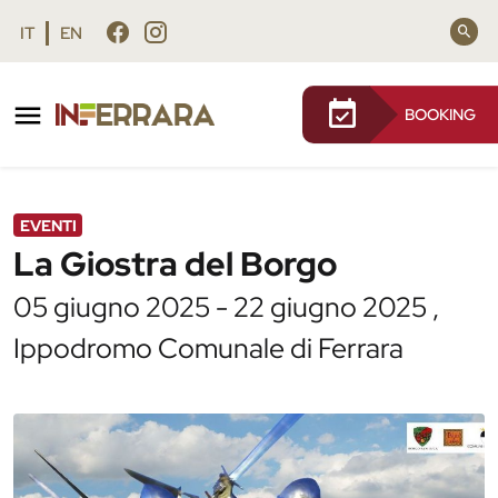
Vai al contenuto principale
Vai al footer
IT
EN
BOOKING
/
Agenda
/
La Giostra del Borgo
EVENTI
La Giostra del Borgo
05 giugno 2025 - 22 giugno 2025 ,
Ippodromo Comunale di Ferrara