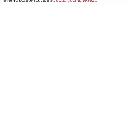
evento potete scrivere a
infotur@comune.fe.it
.