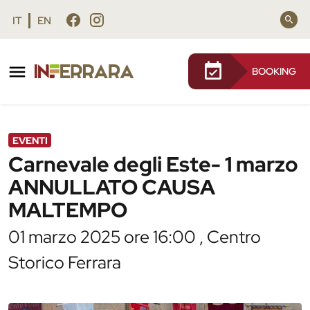
Vai al contenuto principale
Vai al footer
IT
EN
BOOKING
/
Agenda
/
Carnevale degli Este- 1 marzo
ANNULLATO CAUSA MALTEMPO
EVENTI
Carnevale degli Este- 1 marzo
ANNULLATO CAUSA
MALTEMPO
01 marzo 2025 ore 16:00 , Centro
Storico Ferrara