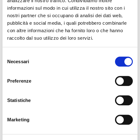
Ferrara
analizzare il nostro traffico. Condividiamo inoltre
informazioni sul modo in cui utilizza il nostro sito con i
Banchetto Rinascimentale (
prenotazioni entro il 25 febbraio
:
nostri partner che si occupano di analisi dei dati web,
371 4865375)
pubblicità e social media, i quali potrebbero combinarle
con altre informazioni che ha fornito loro o che hanno
DOMENICA 2 MARZO
raccolto dal suo utilizzo dei loro servizi.
Ore 16.00, da Porta Paola a Piazza del Municipio
Corteo del Carnevale degli Este
Selezione
Necessari
del
Ore 16.30, Piazza del Municipio
consenso
Un Banchetto Rinascimentale in onore del Duca Alfonso I e
Preferenze
della Duchessa Lucrezia e dei loro Illustrissimi ospiti Pietro
Bembo ed Ercole Strozzi. Allestimento del Banchetto curato
Statistiche
da “Associazione Strada dei Vini e dei Sapori della Provincia di
Ferrara”
.
Al pubblico sarà offerta una specialità della cucina
ferrarese, la “Brazzatella”, preparata seguendo la ricetta di
Marketing
Messer Cristoforo da Messisbugo. Allieteranno i commensali
spettacoli di duelli cortesi e danze.