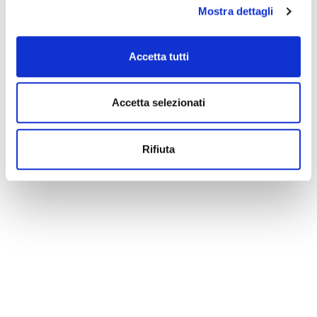
Ore 18.00, Piazza del Municipio
Mostra dettagli
Lettura dell’editto di chiusura del Carnevale degli Este
Accetta tutti
Accetta selezionati
La redazione non è responsabile di eventuali inesattezze o
variazioni nel programma degli eventi riportati. In caso di
annullamento, variazione, modifica delle informazioni di un
Rifiuta
evento potete scrivere a
infotur@comune.fe.it
.