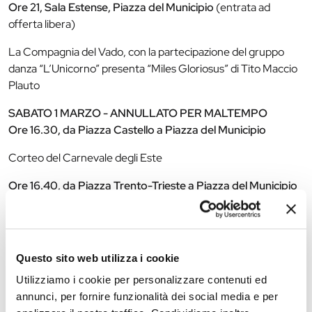
Ore 21, Sala Estense, Piazza del Municipio
(entrata ad
offerta libera)
La Compagnia del Vado, con la partecipazione del gruppo
danza “L’Unicorno” presenta “Miles Gloriosus” di Tito Maccio
Plauto
SABATO 1 MARZO - ANNULLATO PER MALTEMPO
Ore 16.30, da Piazza Castello a Piazza del Municipio
Corteo del Carnevale degli Este
Ore 16.40, da Piazza Trento-Trieste a Piazza del Municipio
Corteo degli Umanisti
Ore 17, Piazza del Municipio
Questo sito web utilizza i cookie
Spettacoli “Di danza di tornei e di battagliole”
Utilizziamo i cookie per personalizzare contenuti ed
Ore 20.30, Contrada Rione San Paolo
Via Boccaleone, 19 –
annunci, per fornire funzionalità dei social media e per