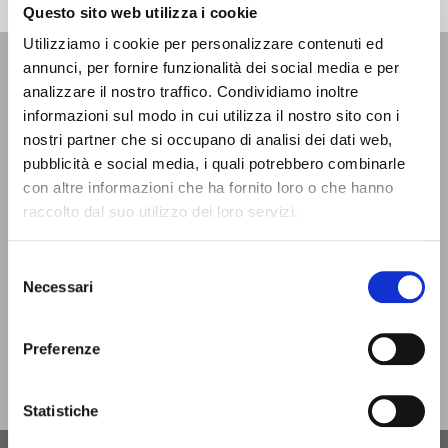
Questo sito web utilizza i cookie
Utilizziamo i cookie per personalizzare contenuti ed
annunci, per fornire funzionalità dei social media e per
INFORMATION
analizzare il nostro traffico. Condividiamo inoltre
AND WELCOME OFFICE
informazioni sul modo in cui utilizza il nostro sito con i
nostri partner che si occupano di analisi dei dati web,
Located on the inner courtyard of the Castello Estense, on
pubblicità e social media, i quali potrebbero combinarle
the ground floor. Open Monday - Saturday from 9 a.m. to 6
con altre informazioni che ha fornito loro o che hanno
p.m. | Sundays and holidays from 9.30 a.m. to 5.30 p.m. It is
closed only on Christmas Day.
raccolto dal suo utilizzo dei loro servizi.
infotur@comune.fe.it
0532-419190
Selezione
Necessari
del
ARE YOU A TOUR OPERATOR AND WOULD YOU LIKE
consenso
TO BE CONTACTED TO BE PART OF THE INFERRARA
PROJECT?
Preferenze
CLICK HERE!
Statistiche