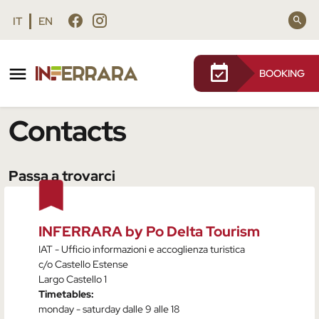
Vai al contenuto principale
Vai al footer
IT
EN
BOOKING
/
Contatti
Contacts
Passa a trovarci
INFERRARA by Po Delta Tourism
IAT - Ufficio informazioni e accoglienza turistica
c/o Castello Estense
Largo Castello 1
Timetables:
monday - saturday dalle 9 alle 18