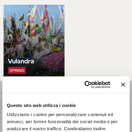
Vulandra
SPRING
INFORMATION
AND WELCOME OFFICE
Questo sito web utilizza i cookie
Utilizziamo i cookie per personalizzare contenuti ed
Located on the inner courtyard of the Castello Estense, on
annunci, per fornire funzionalità dei social media e per
the ground floor. Open Monday - Saturday from 9 a.m. to 6
p.m. | Sundays and holidays from 9.30 a.m. to 5.30 p.m. It is
analizzare il nostro traffico. Condividiamo inoltre