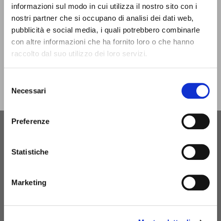
closed only on Christmas Day.
informazioni sul modo in cui utilizza il nostro sito con i
nostri partner che si occupano di analisi dei dati web,
infotur@comune.fe.it
0532-419190
pubblicità e social media, i quali potrebbero combinarle
con altre informazioni che ha fornito loro o che hanno
ARE YOU A TOUR OPERATOR AND WOULD YOU LIKE
raccolto dal suo utilizzo dei loro servizi.
TO BE CONTACTED TO BE PART OF THE INFERRARA
PROJECT?
Selezione
Necessari
del
CLICK HERE!
consenso
Preferenze
Statistiche
Marketing
MyFE Card is Ferrara's tourist card, a single pass that
allows you to fully experience the city while saving time
and money. And if you stay overnight in Ferrara, you are