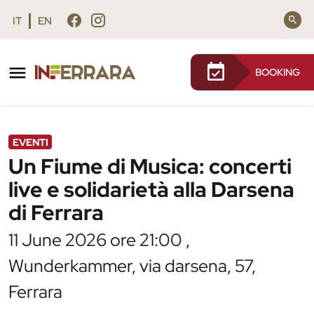
Vai al contenuto principale
Vai al footer
IT
EN
BOOKING
/
Agenda
/
Un Fiume di Musica: concerti live e
solidarietà alla Darsena di Ferrara
EVENTI
Un Fiume di Musica: concerti
live e solidarietà alla Darsena
di Ferrara
11 June 2026 ore 21:00 ,
Wunderkammer, via darsena, 57,
Ferrara