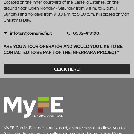
Located on the inner courtyard of the Castello Estense, on the
ground floor. Open Monday - Saturday from 9 a.m. to 6 p.m. |
Sundays and holidays from 9.30 a.m. to 5.30 p.m. It is closed only on
Christmas Day.
infotur@comune.fe.it
0532-419190
ARE YOU A TOUR OPERATOR AND WOULD YOU LIKE TO BE
CONTACTED TO BE PART OF THE INFERRARA PROJECT?
CLICK HERE!
MyFE Card is Ferrara's tourist card, a single pass that allows you to
fully experience the city while saving time and money. And if you