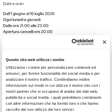
Date e orari
Dall’1 giugno al 16 luglio 2026
Ogni lunedì e giovedì
Dalle ore 21.00 alle 23.00
Apertura cancelli ore 20.00
Ingresso a offerta libera, destinata alle organizzazioni di
volontariato partecipanti.
L’area dispone di posti a sedere con tavoli senza possibilità di
Questo sito web utilizza i cookie
prenotazione.
Utilizziamo i cookie per personalizzare contenuti ed
annunci, per fornire funzionalità dei social media e per
analizzare il nostro traffico. Condividiamo inoltre
The editorial team is not responsible for any inaccuracies or
informazioni sul modo in cui utilizza il nostro sito con i
changes in the program of events reported. In case of
nostri partner che si occupano di analisi dei dati web,
cancellation, variation, modification of the information of an
pubblicità e social media, i quali potrebbero combinarle
event you can write to
infotur@comune.fe.it
.
con altre informazioni che ha fornito loro o che hanno
raccolto dal suo utilizzo dei loro servizi.