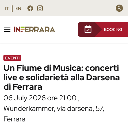
Vai al contenuto principale
Vai al footer
IT
EN
BOOKING
/
Agenda
/
Un Fiume di Musica: concerti live e
solidarietà alla Darsena di Ferrara
EVENTI
Un Fiume di Musica: concerti
live e solidarietà alla Darsena
di Ferrara
06 July 2026 ore 21:00 ,
Wunderkammer, via darsena, 57,
Ferrara