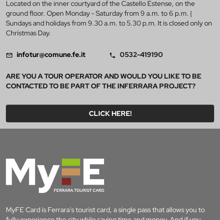
Located on the inner courtyard of the Castello Estense, on the
ground floor. Open Monday - Saturday from 9 a.m. to 6 p.m. |
Sundays and holidays from 9.30 a.m. to 5.30 p.m. It is closed only on
Christmas Day.
infotur@comune.fe.it
0532-419190
ARE YOU A TOUR OPERATOR AND WOULD YOU LIKE TO BE
CONTACTED TO BE PART OF THE INFERRARA PROJECT?
CLICK HERE!
MyFE Card is Ferrara's tourist card, a single pass that allows you to
fully experience the city while saving time and money. And if you