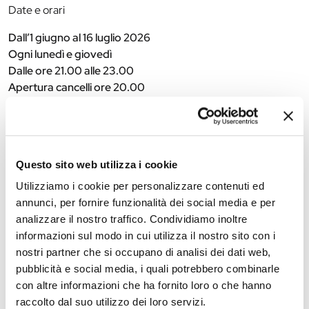
Date e orari
Dall’1 giugno al 16 luglio 2026
Ogni lunedì e giovedì
Dalle ore 21.00 alle 23.00
Apertura cancelli ore 20.00
Ingresso a offerta libera, destinata alle organizzazioni di
volontariato partecipanti.
L’area dispone di posti a sedere con tavoli senza possibilità di
Questo sito web utilizza i cookie
prenotazione.
Utilizziamo i cookie per personalizzare contenuti ed
annunci, per fornire funzionalità dei social media e per
analizzare il nostro traffico. Condividiamo inoltre
The editorial team is not responsible for any inaccuracies or
informazioni sul modo in cui utilizza il nostro sito con i
changes in the program of events reported. In case of
nostri partner che si occupano di analisi dei dati web,
cancellation, variation, modification of the information of an
pubblicità e social media, i quali potrebbero combinarle
event you can write to
infotur@comune.fe.it
.
con altre informazioni che ha fornito loro o che hanno
raccolto dal suo utilizzo dei loro servizi.