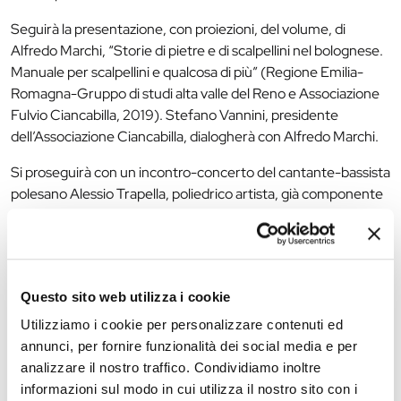
Seguirà la presentazione, con proiezioni, del volume, di
Alfredo Marchi, “Storie di pietre e di scalpellini nel bolognese.
Manuale per scalpellini e qualcosa di più” (Regione Emilia-
Romagna-Gruppo di studi alta valle del Reno e Associazione
Fulvio Ciancabilla, 2019). Stefano Vannini, presidente
dell’Associazione Ciancabilla, dialogherà con Alfredo Marchi.
Si proseguirà con un incontro-concerto del cantante-bassista
polesano Alessio Trapella, poliedrico artista, già componente
dei complessi musicali Le Orme e UT. New Trolls, sarà
presentato da Vittorio Zanella (maestro del Teatro di Figura
italiano)
Concluderà il pomeriggio, come ormai da lunga tradizione, un
Questo sito web utilizza i cookie
buffet riservato a tutti gli intervenuti. Promosso dal Comune
Utilizziamo i cookie per personalizzare contenuti ed
di Ferrara, dal MAF e dall’Associazione omonima, l’incontro
annunci, per fornire funzionalità dei social media e per
culturale è a ingresso libero e gratuito.
analizzare il nostro traffico. Condividiamo inoltre
informazioni sul modo in cui utilizza il nostro sito con i