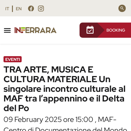
Vai al contenuto principale
Vai al footer
IT
EN
BOOKING
/
Agenda
/
TRA ARTE, MUSICA E CULTURA
MATERIALE Un singolare incontro
culturale al MAF tra l’appennino e il Delta
del Po
EVENTI
TRA ARTE, MUSICA E
CULTURA MATERIALE Un
singolare incontro culturale al
MAF tra l’appennino e il Delta
del Po
09 February 2025 ore 15:00 , MAF-
Centro di Documentazione del Mondo