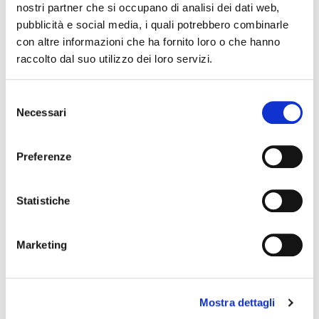
nostri partner che si occupano di analisi dei dati web,
pubblicità e social media, i quali potrebbero combinarle
con altre informazioni che ha fornito loro o che hanno
The editorial team is not responsible for any inaccuracies or
raccolto dal suo utilizzo dei loro servizi.
changes in the program of events reported. In case of
cancellation, variation, modification of the information of an
event you can write to
infotur@comune.fe.it
.
Selezione
Necessari
del
consenso
Preferenze
Statistiche
Marketing
Mostra dettagli