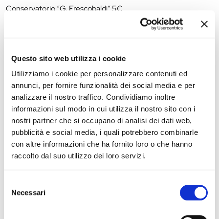
Conservatorio “G. Frescobaldi” 5€
The editorial team is not responsible for any inaccuracies or
changes in the program of events reported. In case of
Questo sito web utilizza i cookie
cancellation, variation, modification of the information of an
Utilizziamo i cookie per personalizzare contenuti ed
event you can write to
infotur@comune.fe.it
.
annunci, per fornire funzionalità dei social media e per
analizzare il nostro traffico. Condividiamo inoltre
informazioni sul modo in cui utilizza il nostro sito con i
nostri partner che si occupano di analisi dei dati web,
pubblicità e social media, i quali potrebbero combinarle
con altre informazioni che ha fornito loro o che hanno
raccolto dal suo utilizzo dei loro servizi.
Selezione
Necessari
del
consenso