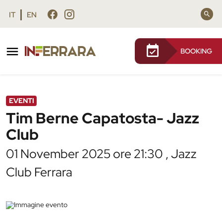
Vai al contenuto principale
Vai al footer
IT
EN
BOOKING
/
Agenda
/
Tim Berne Capatosta- Jazz Club
EVENTI
Tim Berne Capatosta- Jazz
Club
01 November 2025 ore 21:30 , Jazz
Club Ferrara