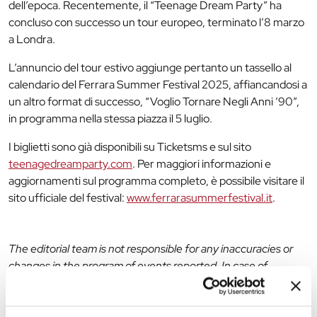
dell’epoca. Recentemente, il “Teenage Dream Party” ha
concluso con successo un tour europeo, terminato l’8 marzo
a Londra.
L’annuncio del tour estivo aggiunge pertanto un tassello al
calendario del Ferrara Summer Festival 2025, affiancandosi a
un altro format di successo, “Voglio Tornare Negli Anni ’90”,
in programma nella stessa piazza il 5 luglio.
I biglietti sono già disponibili su Ticketsms e sul sito
teenagedreamparty.com
. Per maggiori informazioni e
aggiornamenti sul programma completo, è possibile visitare il
sito ufficiale del festival:
www.ferrarasummerfestival.it
.
The editorial team is not responsible for any inaccuracies or
changes in the program of events reported. In case of
cancellation, variation, modification of the information of an
event you can write to
infotur@comune.fe.it
.