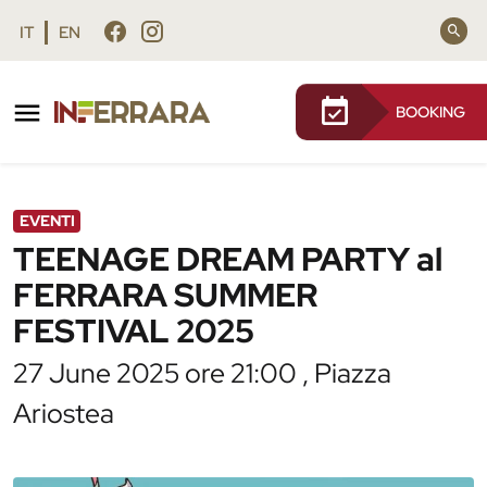
Vai al contenuto principale
Vai al footer
IT
EN
BOOKING
/
Agenda
/
TEENAGE DREAM PARTY al FERRARA
SUMMER FESTIVAL 2025
EVENTI
TEENAGE DREAM PARTY al
FERRARA SUMMER
FESTIVAL 2025
27 June 2025 ore 21:00 , Piazza
Ariostea