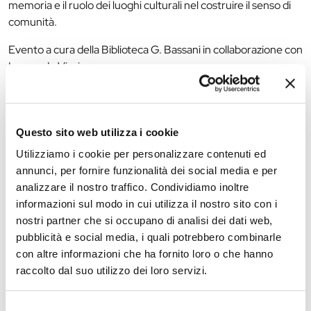
memoria e il ruolo dei luoghi culturali nel costruire il senso di
comunità.
Evento a cura della Biblioteca G. Bassani in collaborazione con
Leonardo Viscione
Per info e iscrizioni chiamare lo
0532418280
o scrivendo a
info.bassani@comune.fe.it
Questo sito web utilizza i cookie
Utilizziamo i cookie per personalizzare contenuti ed
The editorial team is not responsible for any inaccuracies or
annunci, per fornire funzionalità dei social media e per
changes in the program of events reported. In case of
analizzare il nostro traffico. Condividiamo inoltre
cancellation, variation, modification of the information of an
informazioni sul modo in cui utilizza il nostro sito con i
event you can write to
infotur@comune.fe.it
.
nostri partner che si occupano di analisi dei dati web,
pubblicità e social media, i quali potrebbero combinarle
con altre informazioni che ha fornito loro o che hanno
raccolto dal suo utilizzo dei loro servizi.
Selezione