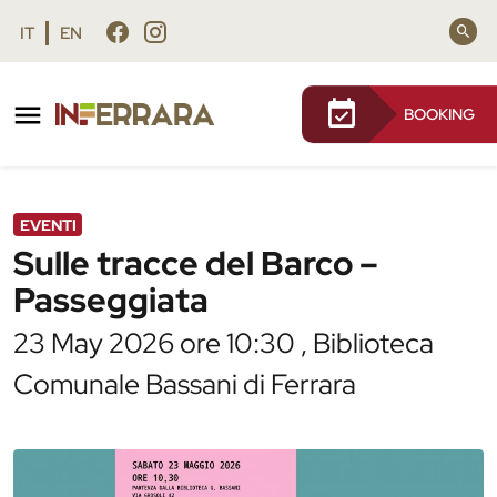
Vai al contenuto principale
Vai al footer
IT
EN
BOOKING
/
Agenda
/
Sulle tracce del Barco – Passeggiata
EVENTI
Sulle tracce del Barco –
Passeggiata
23 May 2026 ore 10:30 , Biblioteca
Comunale Bassani di Ferrara