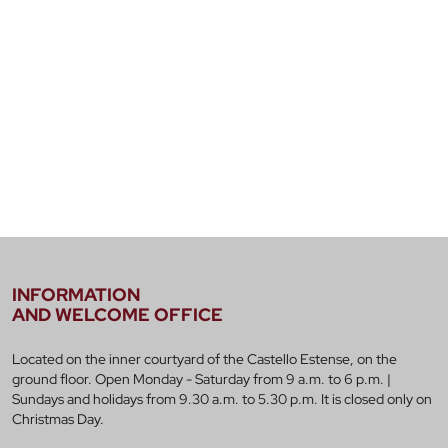
INFORMATION
AND WELCOME OFFICE
Located on the inner courtyard of the Castello Estense, on the
ground floor. Open Monday - Saturday from 9 a.m. to 6 p.m. |
Sundays and holidays from 9.30 a.m. to 5.30 p.m. It is closed only on
Christmas Day.