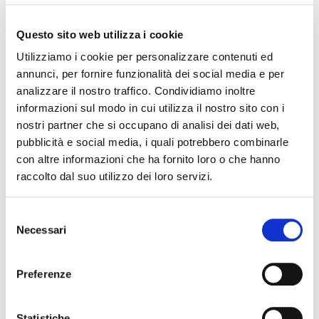
24 marzo 2026
– Fahrenheit 451 (1966)
Questo sito web utilizza i cookie
Dipartimento di Studi Umanistici
Utilizziamo i cookie per personalizzare contenuti ed
31 marzo 2026
– La grande scommessa (2015)
annunci, per fornire funzionalità dei social media e per
Dipartimento di Economia e Management
analizzare il nostro traffico. Condividiamo inoltre
informazioni sul modo in cui utilizza il nostro sito con i
14 aprile 2026
– Minority Report (2002)
nostri partner che si occupano di analisi dei dati web,
Dipartimento di Giurisprudenza
pubblicità e social media, i quali potrebbero combinarle
Un appuntamento settimanale che unisce grande cinema e
con altre informazioni che ha fornito loro o che hanno
ricerca universitaria, aperto a tutta la cittadinanza.
raccolto dal suo utilizzo dei loro servizi.
Selezione
Necessari
INFO
:
www.unife.it
del
consenso
Preferenze
The editorial team is not responsible for any inaccuracies or
changes in the program of events reported. In case of
cancellation, variation, modification of the information of an
Statistiche