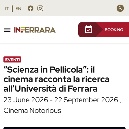
Vai al contenuto principale
Vai al footer
IT
EN
BOOKING
/
Agenda
/
“Scienza in Pellicola”: il cinema racconta la
ricerca all’Università di Ferrara
EVENTI
“Scienza in Pellicola”: il
cinema racconta la ricerca
all’Università di Ferrara
23 June 2026 - 22 September 2026 ,
Cinema Notorious