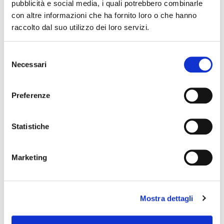
The editorial team is not responsible for any inaccuracies or
pubblicità e social media, i quali potrebbero combinarle
changes in the program of events reported. In case of
con altre informazioni che ha fornito loro o che hanno
cancellation, variation, modification of the information of an
raccolto dal suo utilizzo dei loro servizi.
event you can write to
infotur@comune.fe.it
.
Selezione
Necessari
del
consenso
Preferenze
Statistiche
Marketing
Mostra dettagli