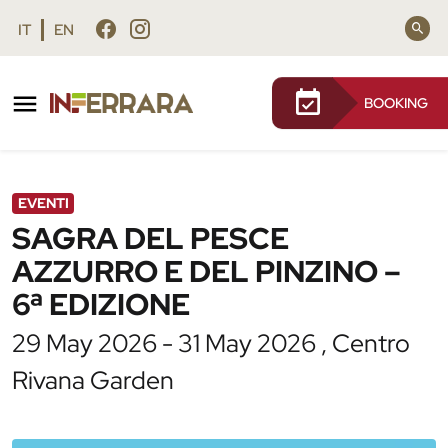
Vai al contenuto principale
Vai al footer
IT
EN
BOOKING
/
Agenda
/
SAGRA DEL PESCE AZZURRO E DEL
PINZINO – 6ª EDIZIONE
EVENTI
SAGRA DEL PESCE
AZZURRO E DEL PINZINO –
6ª EDIZIONE
29 May 2026 - 31 May 2026 , Centro
Rivana Garden