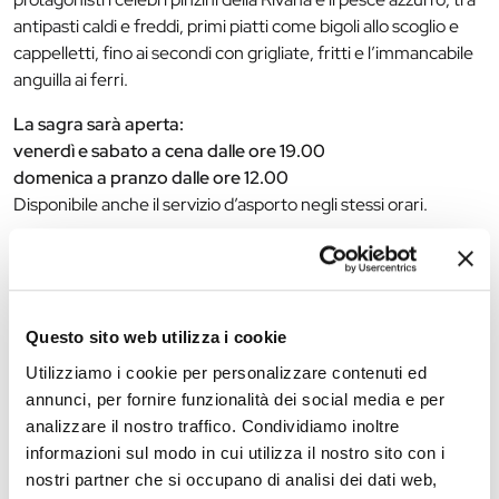
antipasti caldi e freddi, primi piatti come bigoli allo scoglio e
cappelletti, fino ai secondi con grigliate, fritti e l’immancabile
anguilla ai ferri.
La sagra sarà aperta:
venerdì e sabato a cena dalle ore 19.00
domenica a pranzo dalle ore 12.00
Disponibile anche il servizio d’asporto negli stessi orari.
Oltre alla buona cucina, l’iniziativa mantiene una forte
vocazione solidale, sostenendo progetti sociali e sanitari sul
territorio, tra cui collaborazioni con realtà locali e iniziative di
prevenzione come “Ferrara Cardio Protetta”.
Questo sito web utilizza i cookie
Prenotazioni consigliate: 370 3618173
Utilizziamo i cookie per personalizzare contenuti ed
Ulteriori informazioni disponibili sulle pagine social dedicate
annunci, per fornire funzionalità dei social media e per
all’evento e al Rivana Garden.
analizzare il nostro traffico. Condividiamo inoltre
informazioni sul modo in cui utilizza il nostro sito con i
nostri partner che si occupano di analisi dei dati web,