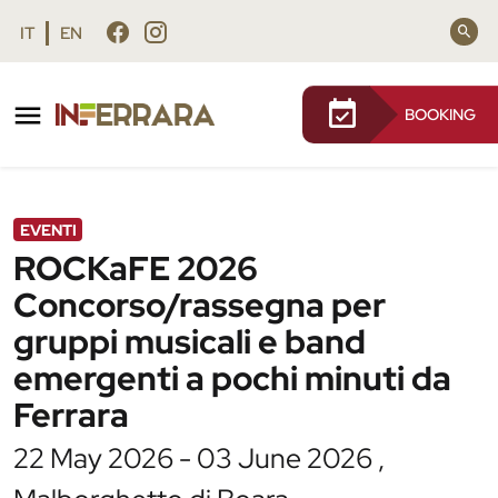
Vai al contenuto principale
Vai al footer
IT
EN
BOOKING
/
Agenda
/
ROCKaFE 2026 Concorso/rassegna per
gruppi musicali e band emergenti a pochi
minuti da Ferrara
EVENTI
ROCKaFE 2026
Concorso/rassegna per
gruppi musicali e band
emergenti a pochi minuti da
Ferrara
22 May 2026 - 03 June 2026 ,