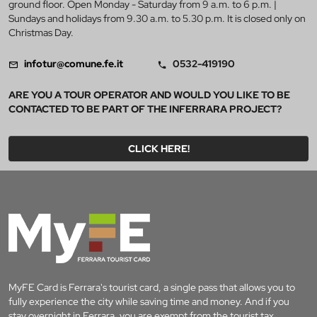
ground floor. Open Monday - Saturday from 9 a.m. to 6 p.m. |
Sundays and holidays from 9.30 a.m. to 5.30 p.m. It is closed only on
Christmas Day.
infotur@comune.fe.it
0532-419190
ARE YOU A TOUR OPERATOR AND WOULD YOU LIKE TO BE
CONTACTED TO BE PART OF THE INFERRARA PROJECT?
CLICK HERE!
MyFE Card is Ferrara's tourist card, a single pass that allows you to
fully experience the city while saving time and money. And if you
stay overnight in Ferrara, you are exempt from the tourist tax.