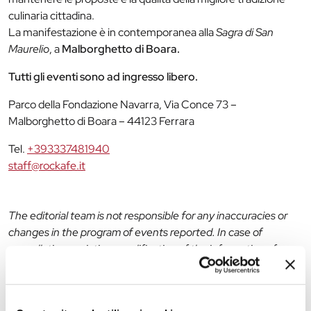
culinaria cittadina.
La manifestazione è in contemporanea alla
Sagra di San
Maurelio
, a
Malborghetto di Boara.
Tutti gli eventi sono ad ingresso libero.
Parco della Fondazione Navarra, Via Conce 73 –
Malborghetto di Boara – 44123 Ferrara
Tel.
+393337481940
staff@rockafe.it
The editorial team is not responsible for any inaccuracies or
changes in the program of events reported. In case of
cancellation, variation, modification of the information of an
event you can write to
infotur@comune.fe.it
.