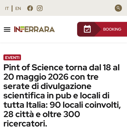
Vai al contenuto principale
Vai al footer
IT
EN
BOOKING
/
Agenda
/
Pint of Science torna dal 18 al 20 maggio
2026 con tre serate di divulgazione
scientifica in pub e locali di tutta Italia: 90
locali coinvolti, 28 città e oltre 300
EVENTI
ricercatori.
Pint of Science torna dal 18 al
20 maggio 2026 con tre
serate di divulgazione
scientifica in pub e locali di
tutta Italia: 90 locali coinvolti,
28 città e oltre 300
ricercatori.