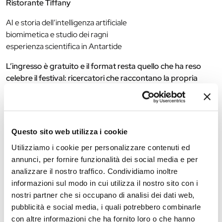
Ristorante Tiffany
AI e storia dell’intelligenza artificiale
biomimetica e studio dei ragni
esperienza scientifica in Antartide
L’ingresso è gratuito e il format resta quello che ha reso
celebre il festival: ricercatori che raccontano la propria
attività davanti a una birra, in un contesto informale e
accessibile
.
Per programma completo, informazioni e aggiornamenti:
Questo sito web utilizza i cookie
https://pintofscience.it/
Utilizziamo i cookie per personalizzare contenuti ed
annunci, per fornire funzionalità dei social media e per
analizzare il nostro traffico. Condividiamo inoltre
informazioni sul modo in cui utilizza il nostro sito con i
The editorial team is not responsible for any inaccuracies or
nostri partner che si occupano di analisi dei dati web,
changes in the program of events reported. In case of
pubblicità e social media, i quali potrebbero combinarle
cancellation, variation, modification of the information of an
con altre informazioni che ha fornito loro o che hanno