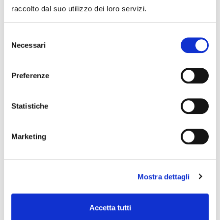
event you can write to
infotur@comune.fe.it
.
raccolto dal suo utilizzo dei loro servizi.
Selezione
Necessari
del
consenso
Preferenze
Statistiche
Marketing
Mostra dettagli
Accetta tutti