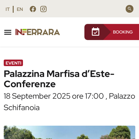
Vai al contenuto principale
Vai al footer
IT
EN
BOOKING
/
Agenda
/
Palazzina Marfisa d’Este- Conferenze
EVENTI
Palazzina Marfisa d’Este-
Conferenze
18 September 2025 ore 17:00 , Palazzo
Schifanoia