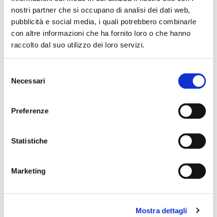
www.museiferrara.it
nostri partner che si occupano di analisi dei dati web,
pubblicità e social media, i quali potrebbero combinarle
con altre informazioni che ha fornito loro o che hanno
The editorial team is not responsible for any inaccuracies or
raccolto dal suo utilizzo dei loro servizi.
changes in the program of events reported. In case of
cancellation, variation, modification of the information of an
Selezione
event you can write to
infotur@comune.fe.it
.
Necessari
del
consenso
Preferenze
Statistiche
Marketing
Mostra dettagli