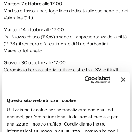
Martedì 7 ottobre alle 17:00
Marfisa e Tasso: una silloge lirica dedicata alle sue benefattrici
Valentina Gritti
Martedì 14 ottobre alle 17:00
Da Palazzo chiuso (1906) a sede di rappresentanza della città
(1938): il restauro e l’allestimento di Nino Barbantini
Marcello Toffanello
Giovedì 30 ottobre alle 17:00
Ceramica a Ferrara: storia, utilizzo e stile tra il XVI e il XVII
secolo
Francesca Acqui
Giovedì 6 novembre alle 17:00
Questo sito web utilizza i cookie
Un volto per Marfisa: ricerca ed invenzione di un ritratto
Romeo Pio Cristofori
Utilizziamo i cookie per personalizzare contenuti ed
annunci, per fornire funzionalità dei social media e per
Info e prenotazioni:
analizzare il nostro traffico. Condividiamo inoltre
Tel: 0532-244949
informazioni sul modo in cui utilizza il nostro sito con i