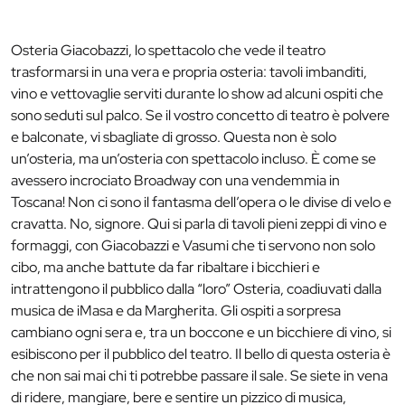
Osteria Giacobazzi, lo spettacolo che vede il teatro
trasformarsi in una vera e propria osteria: tavoli imbanditi,
vino e vettovaglie serviti durante lo show ad alcuni ospiti che
sono seduti sul palco. Se il vostro concetto di teatro è polvere
e balconate, vi sbagliate di grosso. Questa non è solo
un’osteria, ma un’osteria con spettacolo incluso. È come se
avessero incrociato Broadway con una vendemmia in
Toscana! Non ci sono il fantasma dell’opera o le divise di velo e
cravatta. No, signore. Qui si parla di tavoli pieni zeppi di vino e
formaggi, con Giacobazzi e Vasumi che ti servono non solo
cibo, ma anche battute da far ribaltare i bicchieri e
intrattengono il pubblico dalla “loro” Osteria, coadiuvati dalla
musica de iMasa e da Margherita. Gli ospiti a sorpresa
cambiano ogni sera e, tra un boccone e un bicchiere di vino, si
esibiscono per il pubblico del teatro. Il bello di questa osteria è
che non sai mai chi ti potrebbe passare il sale. Se siete in vena
di ridere, mangiare, bere e sentire un pizzico di musica,