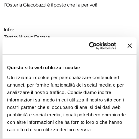
l’Osteria Giacobazzi è il posto che fa per voi!
Info:
Teatro Nuovo Ferrara
Piazza Trento e Trieste, 52
44121 Ferrara
Tel: 0532.1862055
Cell: 3775734903
Questo sito web utilizza i cookie
E-mail:
info@teatronuovoferrara.com
Utilizziamo i cookie per personalizzare contenuti ed
www.teatronuovoferrara.com
annunci, per fornire funzionalità dei social media e per
analizzare il nostro traffico. Condividiamo inoltre
informazioni sul modo in cui utilizza il nostro sito con i
The editorial team is not responsible for any inaccuracies or
nostri partner che si occupano di analisi dei dati web,
changes in the program of events reported. In case of
pubblicità e social media, i quali potrebbero combinarle
cancellation, variation, modification of the information of an
con altre informazioni che ha fornito loro o che hanno
event you can write to
infotur@comune.fe.it
.
raccolto dal suo utilizzo dei loro servizi.