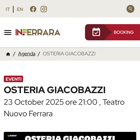
Vai al contenuto principale
Vai al footer
IT
EN
BOOKING
/
Agenda
/
OSTERIA GIACOBAZZI
EVENTI
OSTERIA GIACOBAZZI
23 October 2025 ore 21:00 , Teatro
Nuovo Ferrara