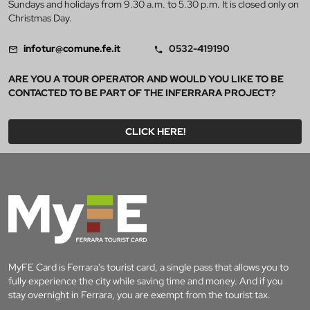
Sundays and holidays from 9.30 a.m. to 5.30 p.m. It is closed only on
Christmas Day.
infotur@comune.fe.it
0532-419190
ARE YOU A TOUR OPERATOR AND WOULD YOU LIKE TO BE
CONTACTED TO BE PART OF THE INFERRARA PROJECT?
CLICK HERE!
MyFE Card is Ferrara's tourist card, a single pass that allows you to
fully experience the city while saving time and money. And if you
stay overnight in Ferrara, you are exempt from the tourist tax.