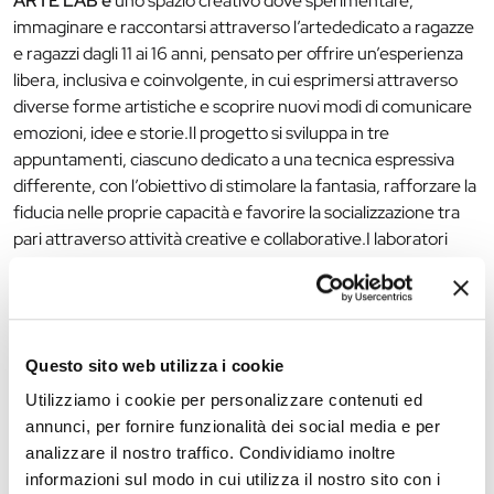
ARTE LAB è
uno spazio creativo dove sperimentare,
immaginare e raccontarsi attraverso l’artededicato a ragazze
e ragazzi dagli 11 ai 16 anni, pensato per offrire un’esperienza
libera, inclusiva e coinvolgente, in cui esprimersi attraverso
diverse forme artistiche e scoprire nuovi modi di comunicare
emozioni, idee e storie.Il progetto si sviluppa in tre
appuntamenti, ciascuno dedicato a una tecnica espressiva
differente, con l’obiettivo di stimolare la fantasia, rafforzare la
fiducia nelle proprie capacità e favorire la socializzazione tra
pari attraverso attività creative e collaborative.I laboratori
saranno guidati da professionisti del settore artistico e da
collaboratori coinvolti nelle attività culturali della biblioteca.
Ogni incontro proporrà esperienze manuali, narrative e
artistiche pensate per valorizzare la partecipazione attiva dei
Questo sito web utilizza i cookie
ragazzi in un ambiente accogliente e accessibile.
Utilizziamo i cookie per personalizzare contenuti ed
Partecipazione gratuita con iscrizione obbligatoria
annunci, per fornire funzionalità dei social media e per
0532 418280
analizzare il nostro traffico. Condividiamo inoltre
informazioni sul modo in cui utilizza il nostro sito con i
info.bassani@comune.fe.it