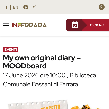
Vai al contenuto principale
Vai al footer
IT
EN
BOOKING
/
Agenda
/
My own original diary – MOODboard
EVENTI
My own original diary –
MOODboard
17 June 2026 ore 10:00 , Biblioteca
Comunale Bassani di Ferrara