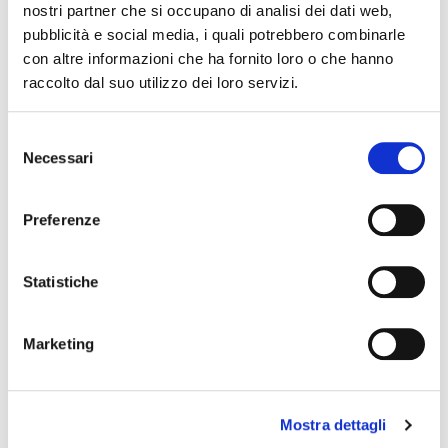
nostri partner che si occupano di analisi dei dati web,
pubblicità e social media, i quali potrebbero combinarle
con altre informazioni che ha fornito loro o che hanno
The editorial team is not responsible for any inaccuracies or
raccolto dal suo utilizzo dei loro servizi.
changes in the program of events reported. In case of
cancellation, variation, modification of the information of an
event you can write to
infotur@comune.fe.it
.
Selezione
Necessari
del
consenso
Preferenze
Statistiche
Marketing
Mostra dettagli