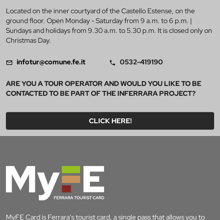
Located on the inner courtyard of the Castello Estense, on the
ground floor. Open Monday - Saturday from 9 a.m. to 6 p.m. |
Sundays and holidays from 9.30 a.m. to 5.30 p.m. It is closed only on
Christmas Day.
infotur@comune.fe.it
0532-419190
ARE YOU A TOUR OPERATOR AND WOULD YOU LIKE TO BE
CONTACTED TO BE PART OF THE INFERRARA PROJECT?
CLICK HERE!
MyFE Card is Ferrara's tourist card, a single pass that allows you to