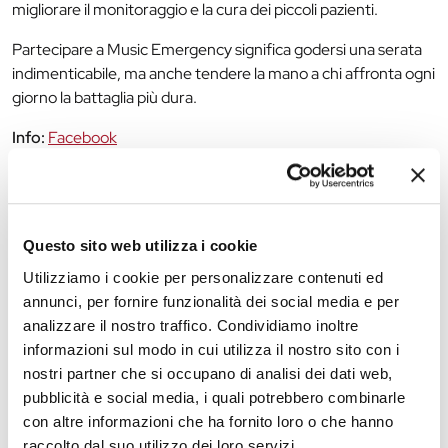
migliorare il monitoraggio e la cura dei piccoli pazienti.
Partecipare a Music Emergency significa godersi una serata
indimenticabile, ma anche tendere la mano a chi affronta ogni
giorno la battaglia più dura.
Info:
Facebook
Ingresso:
€ 10 con drink dalle 18.00 alle 22.00
€ 10 dalle 22.00 alle 02.00
Questo sito web utilizza i cookie
*Area food con punti ristoro attivi per tutta la durata
dell’evento*
Utilizziamo i cookie per personalizzare contenuti ed
annunci, per fornire funzionalità dei social media e per
analizzare il nostro traffico. Condividiamo inoltre
The editorial team is not responsible for any inaccuracies or
informazioni sul modo in cui utilizza il nostro sito con i
changes in the program of events reported. In case of
nostri partner che si occupano di analisi dei dati web,
cancellation, variation, modification of the information of an
pubblicità e social media, i quali potrebbero combinarle
event you can write to
infotur@comune.fe.it
.
con altre informazioni che ha fornito loro o che hanno
raccolto dal suo utilizzo dei loro servizi.