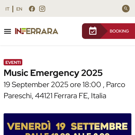
Vai al contenuto principale
Vai al footer
IT
EN
BOOKING
/
Agenda
/
Music Emergency 2025
EVENTI
Music Emergency 2025
19 September 2025 ore 18:00 , Parco
Pareschi, 44121 Ferrara FE, Italia