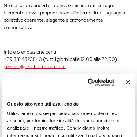
Ne nasce un concerto intenso e misurato, in cui ogni
elemento trova il proprio spazio all’interno di un linguaggio
collettivo coerente, elegante e profondamente
comunicativo.
Info e prenotazione cena
+39 331 4323840 (tutti i giorni dalle 12.00 alle 22.00)
jazzclub@jazzclubferrara.com
Apertura biglietteria 19.00
Apertura Wine Bar dalle 19.30
Inizio concerto ore 21.30 – Jam Session 23.00
Questo sito web utilizza i cookie
Intero 15€ – Ridotto 10€
Utilizziamo i cookie per personalizzare contenuti ed
Il Jazz Club Ferrara è un circolo Endas.
annunci, per fornire funzionalità dei social media e per
Evento realizzato con il sostegno di Ministero della Cultura,
analizzare il nostro traffico. Condividiamo inoltre
Regione Emilia–Romagna, Comune di Ferrara, Endas Emilia-
informazioni sul modo in cui utilizza il nostro sito con i