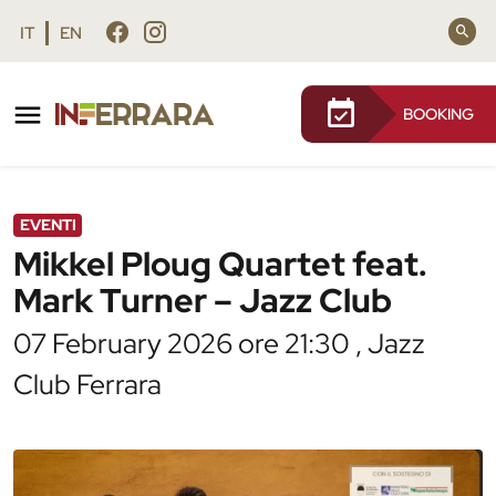
Vai al contenuto principale
Vai al footer
IT
EN
BOOKING
/
Agenda
/
Mikkel Ploug Quartet feat. Mark Turner –
Jazz Club
EVENTI
Mikkel Ploug Quartet feat.
Mark Turner – Jazz Club
07 February 2026 ore 21:30 , Jazz
Club Ferrara