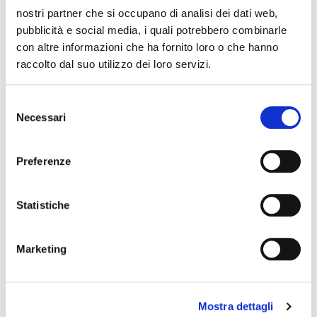
Romagna
nostri partner che si occupano di analisi dei dati web,
pubblicità e social media, i quali potrebbero combinarle
con altre informazioni che ha fornito loro o che hanno
The editorial team is not responsible for any inaccuracies or
raccolto dal suo utilizzo dei loro servizi.
changes in the program of events reported. In case of
cancellation, variation, modification of the information of an
Selezione
event you can write to
infotur@comune.fe.it
.
Necessari
del
consenso
Preferenze
Statistiche
Marketing
Mostra dettagli