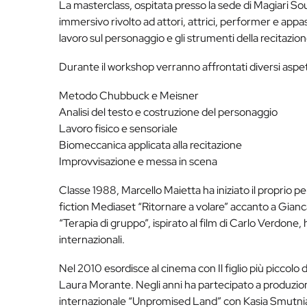
La masterclass, ospitata presso la sede di Magiari S
immersivo rivolto ad attori, attrici, performer e appas
lavoro sul personaggio e gli strumenti della recitaz
Durante il workshop verranno affrontati diversi aspetti
Metodo Chubbuck e Meisner
Analisi del testo e costruzione del personaggio
Lavoro fisico e sensoriale
Biomeccanica applicata alla recitazione
Improvvisazione e messa in scena
Classe 1988, Marcello Maietta ha iniziato il proprio p
fiction Mediaset “Ritornare a volare” accanto a Gianc
“Terapia di gruppo”, ispirato al film di Carlo Verdone,
internazionali.
Nel 2010 esordisce al cinema con Il figlio più piccolo 
Laura Morante. Negli anni ha partecipato a produzioni 
internazionale “Unpromised Land” con Kasia Smutniak e