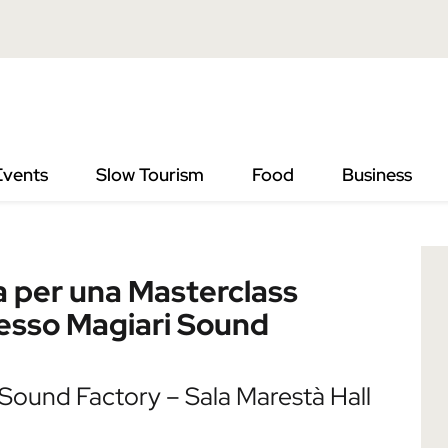
Events
Slow Tourism
Food
Business
 Masterclass speciale di recitazione, presso Magiari Sound Factor
a per una Masterclass
presso Magiari Sound
 Sound Factory – Sala Marestà Hall