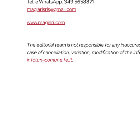
Tel. e WhatsApp:
349 5658871
magiarisrls@gmail.com
www.magiari.com
The editorial team is not responsible for any inaccur
case of cancellation, variation, modification of the i
infotur@comune.fe.it
.