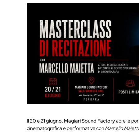
Il 20 e 21 giugno
,
Magiari Sound Factory
apre le por
cinematografica e performativa con
Marcello Maiett