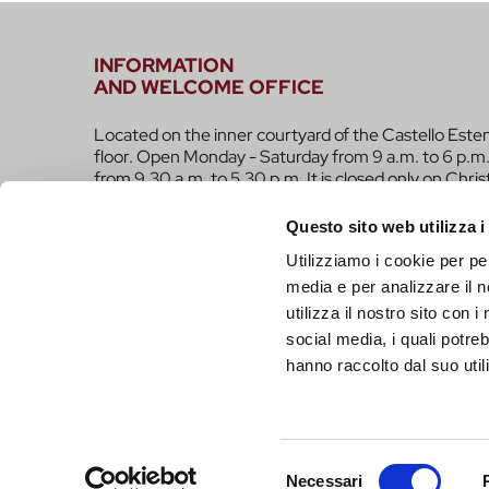
INFORMATION
AND WELCOME OFFICE
Located on the inner courtyard of the Castello Este
floor. Open Monday - Saturday from 9 a.m. to 6 p.m.
from 9.30 a.m. to 5.30 p.m. It is closed only on Chri
infotur@comune.fe.it
0532-419190
Questo sito web utilizza i
Utilizziamo i cookie per pe
ARE YOU A TOUR OPERATOR AND WOULD YOU 
media e per analizzare il n
CONTACTED TO BE PART OF THE INFERRARA 
utilizza il nostro sito con 
CLICK HERE!
social media, i quali potre
hanno raccolto dal suo utili
Selezione
Necessari