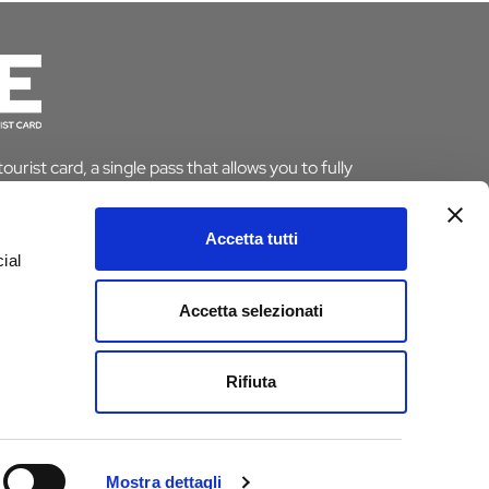
urist card, a single pass that allows you to fully
le saving time and money. And if you stay overnight
pt from the tourist tax.
Accetta tutti
ial
ARD
Accetta selezionati
e
Rifiuta
Mostra dettagli