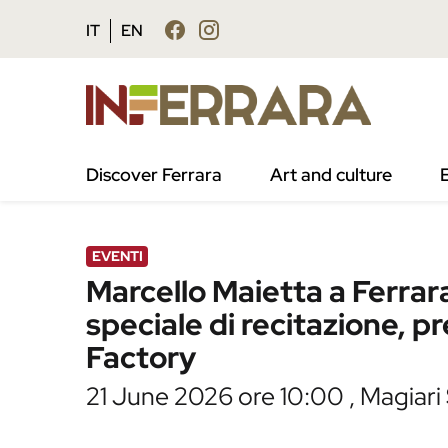
Vai al contenuto principale
Vai al footer
IT
EN
Discover Ferrara
Art and culture
/
Agenda
/
Marcello Maietta a Ferrara per una
EVENTI
Marcello Maietta a Ferrar
speciale di recitazione, 
Factory
21 June 2026 ore 10:00 , Magiari