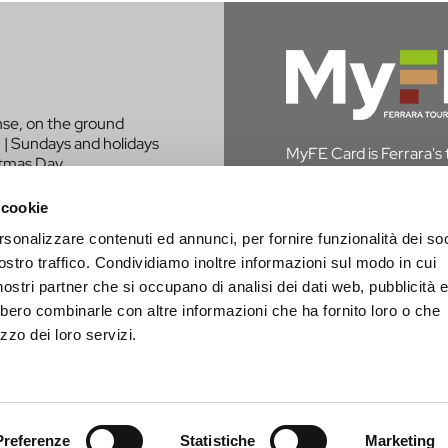
nse, on the ground
 | Sundays and holidays
MyFE Card is Ferrara's to
stmas Day.
experience the city whi
in Ferrara, you are exem
 cookie
rsonalizzare contenuti ed annunci, per fornire funzionalità dei soc
DISCOVER MYFE C
LIKE TO BE
ostro traffico. Condividiamo inoltre informazioni sul modo in cui
PROJECT?
i nostri partner che si occupano di analisi dei dati web, pubblicità 
bbero combinarle con altre informazioni che ha fornito loro o che
zzo dei loro servizi.
Preferenze
Statistiche
Marketing