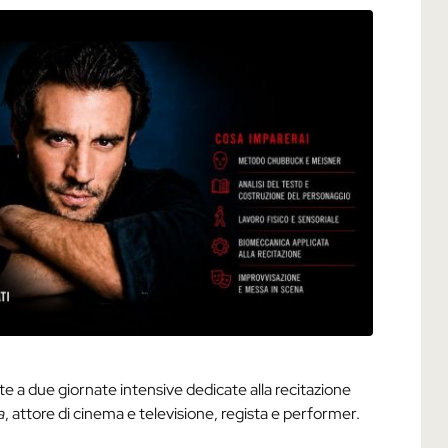
te a due giornate intensive dedicate alla recitazione
a
, attore di cinema e televisione, regista e performer.