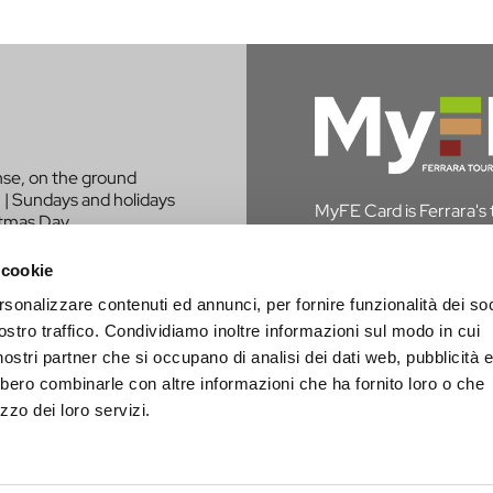
nse, on the ground
 | Sundays and holidays
MyFE Card is Ferrara's to
stmas Day.
experience the city whi
in Ferrara, you are exem
 cookie
rsonalizzare contenuti ed annunci, per fornire funzionalità dei soc
DISCOVER MYFE C
LIKE TO BE
ostro traffico. Condividiamo inoltre informazioni sul modo in cui
PROJECT?
i nostri partner che si occupano di analisi dei dati web, pubblicità 
bbero combinarle con altre informazioni che ha fornito loro o che
zzo dei loro servizi.