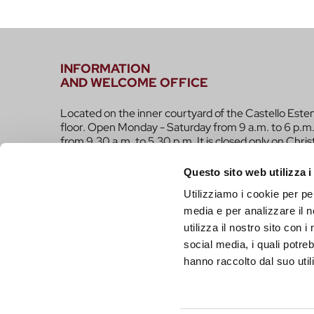
INFORMATION
AND WELCOME OFFICE
Located on the inner courtyard of the Castello Este
floor. Open Monday - Saturday from 9 a.m. to 6 p.m.
from 9.30 a.m. to 5.30 p.m. It is closed only on Chri
infotur@comune.fe.it
0532-419190
Questo sito web utilizza i
Utilizziamo i cookie per pe
ARE YOU A TOUR OPERATOR AND WOULD YOU 
media e per analizzare il n
CONTACTED TO BE PART OF THE INFERRARA 
utilizza il nostro sito con 
CLICK HERE!
social media, i quali potre
hanno raccolto dal suo utili