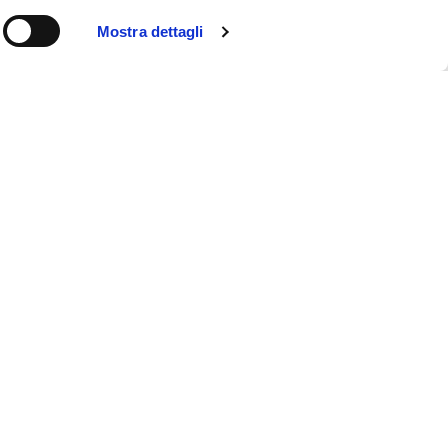
Mostra dettagli
ookie policy
rivacy policy
ontact us
ales general terms and conditions
dministration access