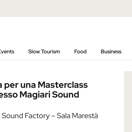
 Masterclass speciale di recitazione, presso Magiari Sound Factor
Events
Slow Tourism
Food
Business
a per una Masterclass
presso Magiari Sound
i Sound Factory – Sala Marestà