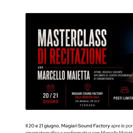
Il 20 e 21 giugno
,
Magiari Sound Factory
apre le por
cinematografica e performativa con
Marcello Maiett