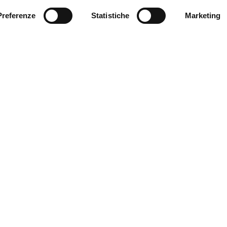
Preferenze
Statistiche
Marketing
nicipality of Ferrara
Download our catalogues
C
Download guides and maps
P
Useful information
C
Accessibility reports
S
A