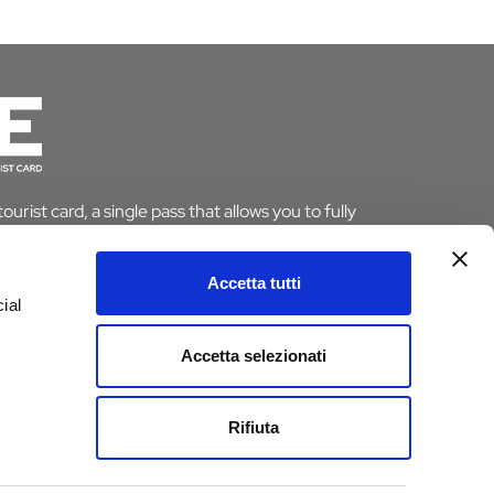
urist card, a single pass that allows you to fully
le saving time and money. And if you stay overnight
pt from the tourist tax.
Accetta tutti
ial
ARD
Accetta selezionati
e
Rifiuta