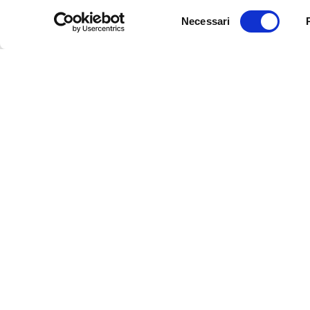
Selezione
Necessari
del
consenso
InFerrara
Official tourism promotion-marketing portal of the Mu
Discover Ferrara
Art and culture
Events
Slow Tourism
Food