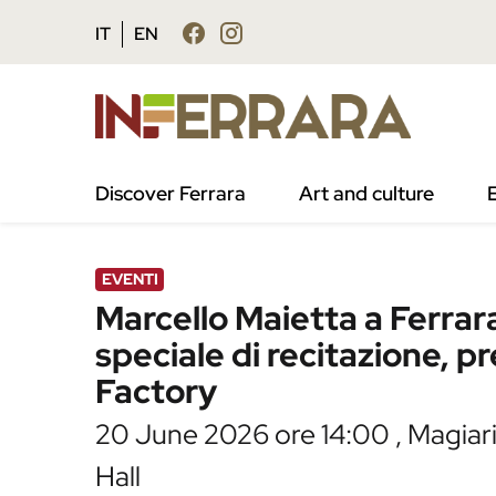
Vai al contenuto principale
Vai al footer
IT
EN
/
Agenda
/
Marcello Maietta a Ferrara per una
Discover Ferrara
Art and culture
EVENTI
Marcello Maietta a Ferrar
speciale di recitazione, 
Factory
20 June 2026 ore 14:00 , Magiar
Hall