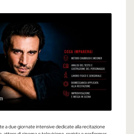
te a due giornate intensive dedicate alla recitazione
a
, attore di cinema e televisione, regista e performer.