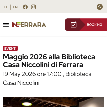
Vai al contenuto principale
Vai al footer
IT
EN
BOOKING
/
Agenda
/
Maggio 2026 alla Biblioteca Casa Niccolini
di Ferrara
EVENTI
Maggio 2026 alla Biblioteca
Casa Niccolini di Ferrara
19 May 2026 ore 17:00 , Biblioteca
Casa Niccolini