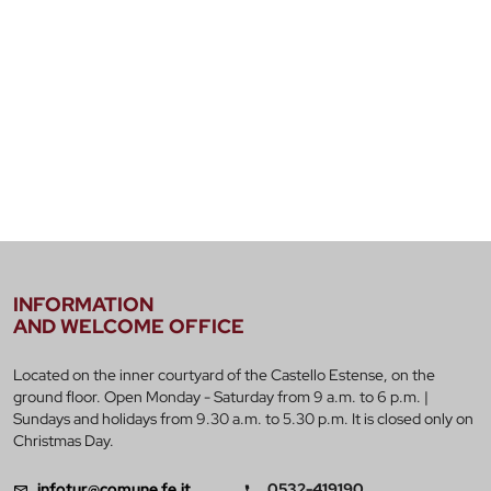
INFORMATION
AND WELCOME OFFICE
Located on the inner courtyard of the Castello Estense, on the
ground floor. Open Monday - Saturday from 9 a.m. to 6 p.m. |
Sundays and holidays from 9.30 a.m. to 5.30 p.m. It is closed only on
Christmas Day.
infotur@comune.fe.it
0532-419190