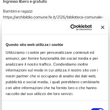
Ingresso libero e gratuito
Bambini e ragazzi
https://archibiblio.comune.fe.it/2126/biblioteca-comunale-
casa-niccolini
info.niccolini@comune.fe.it
0532418231
Questo sito web utilizza i cookie
The editorial team is not responsible for any inaccuracies or
Utilizziamo i cookie per personalizzare contenuti ed
changes in the program of events reported. In case of
annunci, per fornire funzionalità dei social media e per
cancellation, variation, modification of the information of an
analizzare il nostro traffico. Condividiamo inoltre
event you can write to
infotur@comune.fe.it
.
informazioni sul modo in cui utilizza il nostro sito con i
nostri partner che si occupano di analisi dei dati web,
pubblicità e social media, i quali potrebbero combinarle
con altre informazioni che ha fornito loro o che hanno
raccolto dal suo utilizzo dei loro servizi.
Selezione