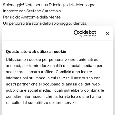
Spionaggio! Note per una Psicologia della Menzogna
Incontro con Stefano Caracciolo
Per il ciclo Anatomie della Mente.
Un percorso tra storia dello spionaggio, identità,
travestimento e manipolazione, da Mata Hari a James Bond
fino alla cyber intelligence contemporanea.
Venerdì 22 maggio 2026 – ore 17
Questo sito web utilizza i cookie
MUSICA DA FOTOCAMERA. Storie e immagini della Musica
Utilizziamo i cookie per personalizzare contenuti ed
Live
annunci, per fornire funzionalità dei social media e per
Presentazione del libro di Alberto Gedda (Fusta Editore,
analizzare il nostro traffico. Condividiamo inoltre
2025).
informazioni sul modo in cui utilizza il nostro sito con i
Settanta concerti, grandi artisti e fotografie che raccontano
nostri partner che si occupano di analisi dei dati web,
l’emozione della musica dal vivo tra festival, città e palchi
pubblicità e social media, i quali potrebbero combinarle
internazionali.
con altre informazioni che ha fornito loro o che hanno
raccolto dal suo utilizzo dei loro servizi.
Giovedì 28 maggio 2026 – ore 17
Il muretto di Villa Carla. Fotogrammi di memoria ferrarese e