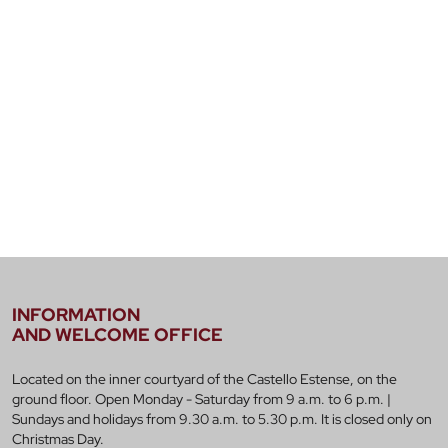
INFORMATION
AND WELCOME OFFICE
Located on the inner courtyard of the Castello Estense, on the
ground floor. Open Monday - Saturday from 9 a.m. to 6 p.m. |
Sundays and holidays from 9.30 a.m. to 5.30 p.m. It is closed only on
Christmas Day.