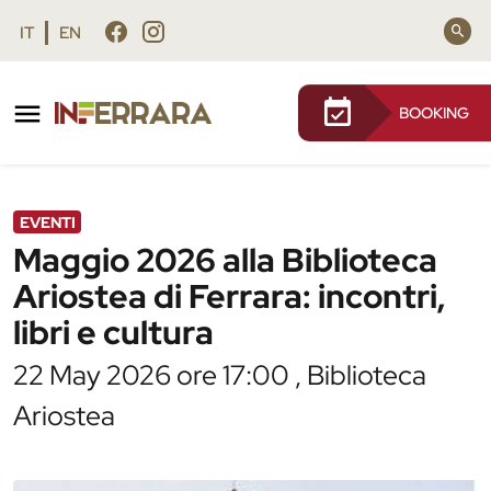
Vai al contenuto principale
Vai al footer
IT
EN
BOOKING
/
Agenda
/
Maggio 2026 alla Biblioteca Ariostea di
Ferrara: incontri, libri e cultura
EVENTI
Maggio 2026 alla Biblioteca
Ariostea di Ferrara: incontri,
libri e cultura
22 May 2026 ore 17:00 , Biblioteca
Ariostea