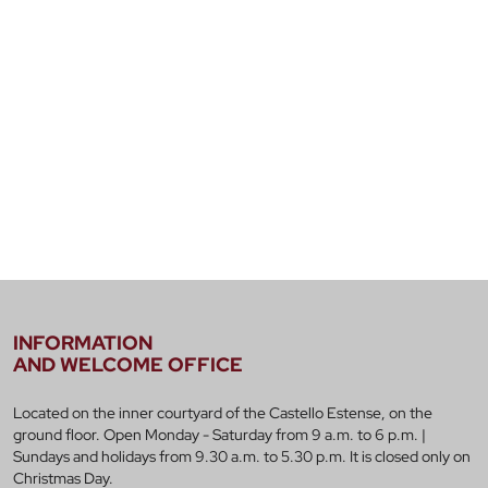
INFORMATION
AND WELCOME OFFICE
Located on the inner courtyard of the Castello Estense, on the
ground floor. Open Monday - Saturday from 9 a.m. to 6 p.m. |
Sundays and holidays from 9.30 a.m. to 5.30 p.m. It is closed only on
Christmas Day.