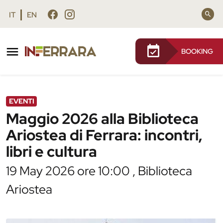
Vai al contenuto principale
Vai al footer
IT
EN
BOOKING
/
Agenda
/
Maggio 2026 alla Biblioteca Ariostea di
Ferrara: incontri, libri e cultura
EVENTI
Maggio 2026 alla Biblioteca
Ariostea di Ferrara: incontri,
libri e cultura
19 May 2026 ore 10:00 , Biblioteca
Ariostea