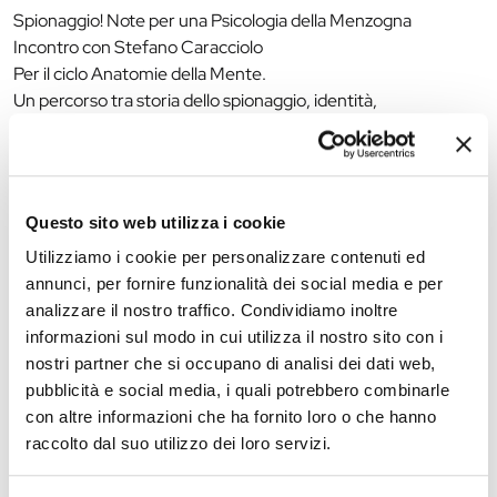
Spionaggio! Note per una Psicologia della Menzogna
Incontro con Stefano Caracciolo
Per il ciclo Anatomie della Mente.
Un percorso tra storia dello spionaggio, identità,
travestimento e manipolazione, da Mata Hari a James Bond
fino alla cyber intelligence contemporanea.
Venerdì 22 maggio 2026 – ore 17
Questo sito web utilizza i cookie
MUSICA DA FOTOCAMERA. Storie e immagini della Musica
Utilizziamo i cookie per personalizzare contenuti ed
Live
annunci, per fornire funzionalità dei social media e per
Presentazione del libro di Alberto Gedda (Fusta Editore,
analizzare il nostro traffico. Condividiamo inoltre
2025).
informazioni sul modo in cui utilizza il nostro sito con i
Settanta concerti, grandi artisti e fotografie che raccontano
nostri partner che si occupano di analisi dei dati web,
l’emozione della musica dal vivo tra festival, città e palchi
pubblicità e social media, i quali potrebbero combinarle
internazionali.
con altre informazioni che ha fornito loro o che hanno
raccolto dal suo utilizzo dei loro servizi.
Giovedì 28 maggio 2026 – ore 17
Il muretto di Villa Carla. Fotogrammi di memoria ferrarese e