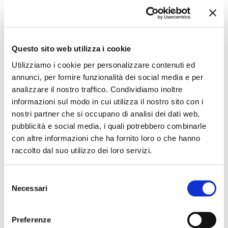
Venerdì 29 maggio 2026 – ore 17
Questo sito web utilizza i cookie
Pagine in libertà
Utilizziamo i cookie per personalizzare contenuti ed
Incontro del gruppo di lettura della Biblioteca Luppi condotto
annunci, per fornire funzionalità dei social media e per
da Claudia Leprini.
analizzare il nostro traffico. Condividiamo inoltre
informazioni sul modo in cui utilizza il nostro sito con i
nostri partner che si occupano di analisi dei dati web,
Sabato 30 maggio 2026 – ore 10.30
pubblicità e social media, i quali potrebbero combinarle
con altre informazioni che ha fornito loro o che hanno
La Bottega dello Scrittore
raccolto dal suo utilizzo dei loro servizi.
Ultimo appuntamento del corso avanzato di scrittura creativa
guidato da Cinzia Brancaleoni.
Selezione
Gli incontri sono a partecipazione gratuita
, aperto a tutti
Necessari
del
con prenotazione da effettuare telefonando al numero
0532
consenso
731957
o scrivendo a
bibl.porotto@comune.fe.it
Preferenze