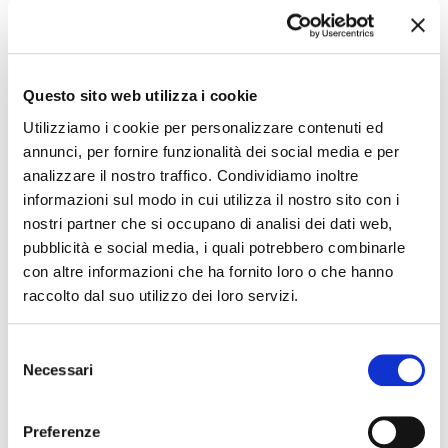
Venerdì 29 maggio 2026 – ore 17
Questo sito web utilizza i cookie
Pagine in libertà
Utilizziamo i cookie per personalizzare contenuti ed
Incontro del gruppo di lettura della Biblioteca Luppi condotto
annunci, per fornire funzionalità dei social media e per
da Claudia Leprini.
analizzare il nostro traffico. Condividiamo inoltre
informazioni sul modo in cui utilizza il nostro sito con i
nostri partner che si occupano di analisi dei dati web,
Sabato 30 maggio 2026 – ore 10.30
pubblicità e social media, i quali potrebbero combinarle
con altre informazioni che ha fornito loro o che hanno
La Bottega dello Scrittore
raccolto dal suo utilizzo dei loro servizi.
Ultimo appuntamento del corso avanzato di scrittura creativa
guidato da Cinzia Brancaleoni.
Selezione
Gli incontri sono a partecipazione gratuita
, aperto a tutti
Necessari
del
con prenotazione da effettuare telefonando al numero
0532
consenso
731957
o scrivendo a
bibl.porotto@comune.fe.it
Preferenze