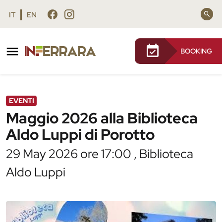
Vai al contenuto principale
Vai al footer
IT
EN
BOOKING
/
Agenda
/
Maggio 2026 alla Biblioteca Aldo Luppi di
Porotto
EVENTI
Maggio 2026 alla Biblioteca
Aldo Luppi di Porotto
29 May 2026 ore 17:00 , Biblioteca
Aldo Luppi