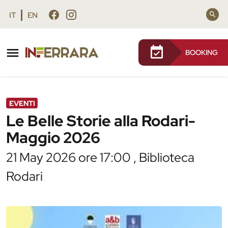
Vai al contenuto principale
Vai al footer
IT
EN
BOOKING
/
Agenda
/
Le Belle Storie alla Rodari- Maggio 2026
EVENTI
Le Belle Storie alla Rodari-
Maggio 2026
21 May 2026 ore 17:00 , Biblioteca
Rodari