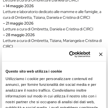
Letture a cura di Ombretta e Daniela di CIRCI
– 14 maggio 2026
Letture e laboratorio dedicato alle mamme e alle famiglie, a
cura di Ombretta, Tiziana, Daniela e Cristina di CIRCI
– 21 maggio 2026
Letture a cura di Ombretta, Daniela e Cristina di CIRCI
– 28 maggio 2026
Letture a cura di Ombretta, Tiziana, Mariangela e Cristina di
CIRCI
Tutti gli incontri inizieranno
alle ore 17.15
presso la Biblioteca
“G. Rodari”, in viale Krasnodar 102 a Ferrara.
La partecipazione è gratuita con prenotazione
Questo sito web utilizza i cookie
obbligatoria.
Utilizziamo i cookie per personalizzare contenuti ed
Info:
0532 904220 oppure tramite mail:
annunci, per fornire funzionalità dei social media e per
bibl.rodari@comune.fe.it
analizzare il nostro traffico. Condividiamo inoltre
informazioni sul modo in cui utilizza il nostro sito con i
nostri partner che si occupano di analisi dei dati web,
The editorial team is not responsible for any inaccuracies or
pubblicità e social media, i quali potrebbero combinarle