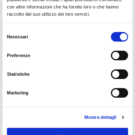
changes in the program of events reported. In case of
con altre informazioni che ha fornito loro o che hanno
cancellation, variation, modification of the information of an
raccolto dal suo utilizzo dei loro servizi.
event you can write to
infotur@comune.fe.it
.
Selezione
Necessari
del
consenso
Preferenze
Statistiche
Marketing
Mostra dettagli