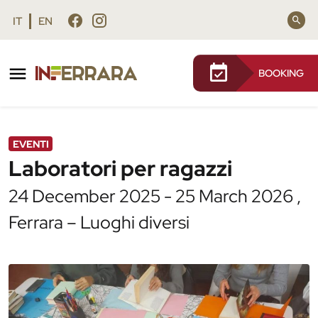
Vai al contenuto principale
Vai al footer
IT
EN
BOOKING
/
Agenda
/
Laboratori per ragazzi
EVENTI
Laboratori per ragazzi
24 December 2025 - 25 March 2026 ,
Ferrara – Luoghi diversi