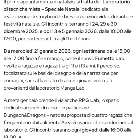
Il primo appuntamento è natalizio: si tratta del ‘
Laboratorio
di tecniche miste – Speciale Natale
‘ dedicato alla
realizzazione di storyboard e brevi produzioni video durante le
festività natalizie. Gli incontri si terranno il
24, 29 e 30
dicembre 2025, e poi il 3 e 5 gennaio 2026, dalle 10:00 alle
12:00
, per partecipanti tra gli 11 e i 17 anni.
Da mercoledì 21 gennaio 2026, ogni settimana dalle 15:00
alle 17:00
fino a fine maggio, parte il nuovo
Fumetto Lab
,
rivolto a ragazze e ragazzi tra gli 11 e i 13 anni. Il percorso,
focalizzato sulle basi del disegno e della narrazione per
immagini, sarà affiancato da alcuni giovani volontari
provenienti dal laboratorio Manga Lab.
A metà gennaio prende il via anche
RPG Lab
, lo spazio
dedicato ai giochi di ruolo – in particolare
Dungeon&Dragons – nato su proposta di quattro ragazzi che
frequentano abitualmente Area Giovani e che condurranno il
laboratorio. Gli incontri saranno ogni
giovedì dalle 16:00 alle
18:00, a