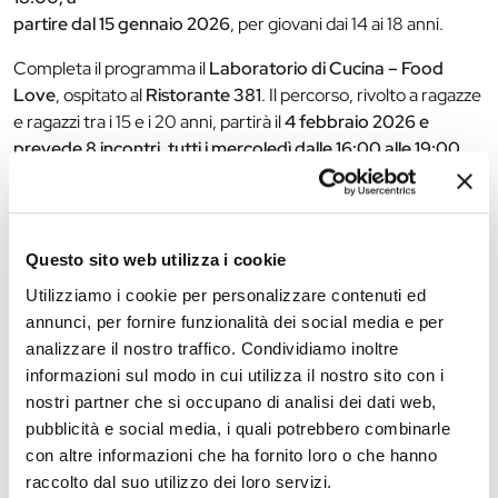
partire dal 15 gennaio 2026
, per giovani dai 14 ai 18 anni.
Completa il programma il
Laboratorio di Cucina – Food
Love
, ospitato al
Ristorante 381
. Il percorso, rivolto a ragazze
e ragazzi tra i 15 e i 20 anni, partirà il
4 febbraio 2026 e
prevede 8 incontri, tutti i mercoledì dalle 16:00 alle 19:00
,
con un massimo di otto partecipanti.
Per partecipare ai laboratori è richiesta l’iscrizione.
Informazioni e adesioni all’indirizzo:
Questo sito web utilizza i cookie
areagiovani@edu.comune.fe.it.
Utilizziamo i cookie per personalizzare contenuti ed
annunci, per fornire funzionalità dei social media e per
analizzare il nostro traffico. Condividiamo inoltre
The editorial team is not responsible for any inaccuracies or
informazioni sul modo in cui utilizza il nostro sito con i
changes in the program of events reported. In case of
nostri partner che si occupano di analisi dei dati web,
cancellation, variation, modification of the information of an
pubblicità e social media, i quali potrebbero combinarle
event you can write to
infotur@comune.fe.it
.
con altre informazioni che ha fornito loro o che hanno
raccolto dal suo utilizzo dei loro servizi.