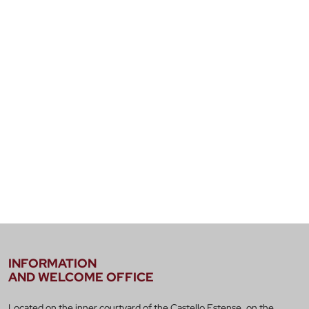
INFORMATION
AND WELCOME OFFICE
Located on the inner courtyard of the Castello Estense, on the