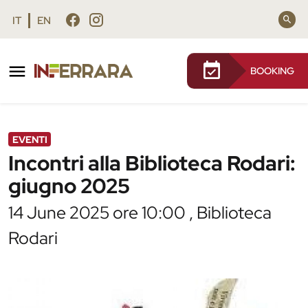
Vai al contenuto principale
Vai al footer
IT
EN
BOOKING
/
Agenda
/
Incontri alla Biblioteca Rodari: giugno
2025
EVENTI
Incontri alla Biblioteca Rodari:
giugno 2025
14 June 2025 ore 10:00 , Biblioteca
Rodari