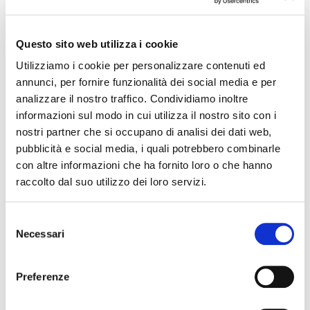
changes in the program of events reported. In case of
cancellation, variation, modification of the information of an
event you can write to
infotur@comune.fe.it
.
Questo sito web utilizza i cookie
Utilizziamo i cookie per personalizzare contenuti ed
annunci, per fornire funzionalità dei social media e per
analizzare il nostro traffico. Condividiamo inoltre
informazioni sul modo in cui utilizza il nostro sito con i
nostri partner che si occupano di analisi dei dati web,
pubblicità e social media, i quali potrebbero combinarle
con altre informazioni che ha fornito loro o che hanno
raccolto dal suo utilizzo dei loro servizi.
Selezione
Necessari
del
consenso
Preferenze