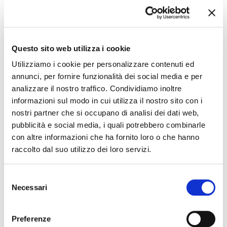
The editorial team is not responsible for any inaccuracies or
changes in the program of events reported. In case of
cancellation, variation, modification of the information of an
Questo sito web utilizza i cookie
event you can write to
infotur@comune.fe.it
.
Utilizziamo i cookie per personalizzare contenuti ed
annunci, per fornire funzionalità dei social media e per
analizzare il nostro traffico. Condividiamo inoltre
informazioni sul modo in cui utilizza il nostro sito con i
nostri partner che si occupano di analisi dei dati web,
pubblicità e social media, i quali potrebbero combinarle
con altre informazioni che ha fornito loro o che hanno
raccolto dal suo utilizzo dei loro servizi.
Selezione
Necessari
del
consenso
Preferenze