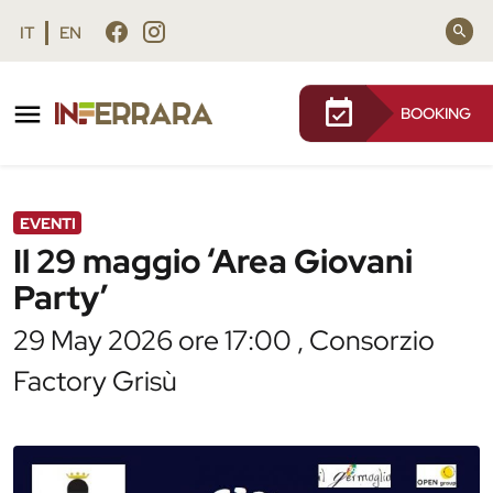
Vai al contenuto principale
Vai al footer
IT
EN
BOOKING
/
Agenda
/
Il 29 maggio ‘Area Giovani Party’
EVENTI
Il 29 maggio ‘Area Giovani
Party’
29 May 2026 ore 17:00 , Consorzio
Factory Grisù