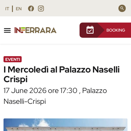
Vai al contenuto principale
Vai al footer
IT
EN
BOOKING
/
Agenda
/
I Mercoledì al Palazzo Naselli Crispi
EVENTI
I Mercoledì al Palazzo Naselli
Crispi
17 June 2026 ore 17:30 , Palazzo
Naselli-Crispi