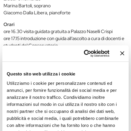
Marina Bartoli, soprano
Giacomo Dalla Libera, pianoforte
Orari
ore 16.30 visita guidata gratuita a Palazzo Naselli Crispi
ore 17.15 introduzione con guida all’ascolto a cura di docenti e
studenti del Conservatorio
ore 17.30 concerto
Ingresso: libero fino a esaurimento posti
Questo sito web utilizza i cookie
Prenotazione consigliata: 333 8043626 (solo WhatsApp)
https://consfe.it/
Utilizziamo i cookie per personalizzare contenuti ed
annunci, per fornire funzionalità dei social media e per
analizzare il nostro traffico. Condividiamo inoltre
The editorial team is not responsible for any inaccuracies or
informazioni sul modo in cui utilizza il nostro sito con i
changes in the program of events reported. In case of
nostri partner che si occupano di analisi dei dati web,
cancellation, variation, modification of the information of an
pubblicità e social media, i quali potrebbero combinarle
event you can write to
infotur@comune.fe.it
.
con altre informazioni che ha fornito loro o che hanno