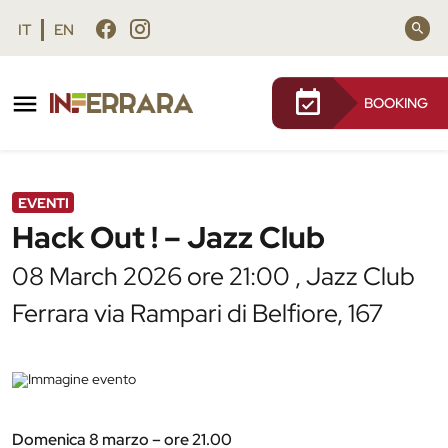
Vai al contenuto principale
Vai al footer
IT
EN
BOOKING
/
Agenda
/
Hack Out ! – Jazz Club
EVENTI
Hack Out ! – Jazz Club
08 March 2026 ore 21:00 , Jazz Club
Ferrara via Rampari di Belfiore, 167
Domenica 8 marzo – ore 21.00