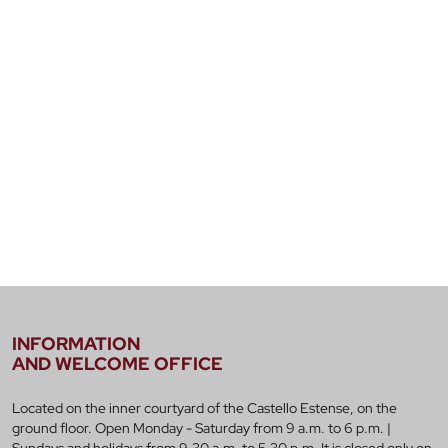
INFORMATION
AND WELCOME OFFICE
Located on the inner courtyard of the Castello Estense, on the
ground floor. Open Monday - Saturday from 9 a.m. to 6 p.m. |
Sundays and holidays from 9.30 a.m. to 5.30 p.m. It is closed only on