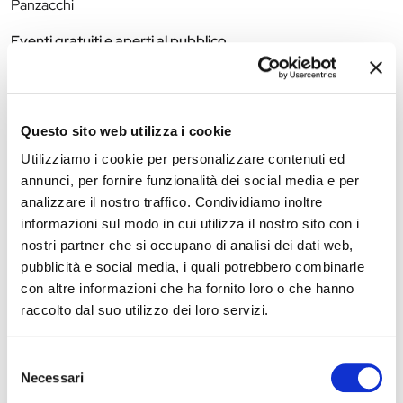
Panzacchi
Eventi gratuiti e aperti al pubblico.
Per maggiori informazioni, consultare
www.factorygrisu.it
The editorial team is not responsible for any inaccuracies or
Questo sito web utilizza i cookie
changes in the program of events reported. In case of
Utilizziamo i cookie per personalizzare contenuti ed
cancellation, variation, modification of the information of an
annunci, per fornire funzionalità dei social media e per
event you can write to
infotur@comune.fe.it
.
analizzare il nostro traffico. Condividiamo inoltre
informazioni sul modo in cui utilizza il nostro sito con i
nostri partner che si occupano di analisi dei dati web,
pubblicità e social media, i quali potrebbero combinarle
con altre informazioni che ha fornito loro o che hanno
raccolto dal suo utilizzo dei loro servizi.
Selezione
Necessari
del
consenso