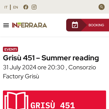
Vai al contenuto principale
Vai al footer
IT
EN
BOOKING
/
Agenda
/
Grisù 451 – Summer reading
EVENTI
Grisù 451 – Summer reading
31 July 2024 ore 20:30 , Consorzio
Factory Grisù