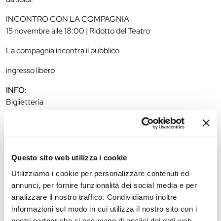
INCONTRO CON LA COMPAGNIA
15 novembre alle 18:00 | Ridotto del Teatro
La compagnia incontra il pubblico
ingresso libero
INFO:
Biglietteria
Lun. Mar. Merc. Ven. Sab:
10–13 e 16–19
Giovedì: 10:00-13:00
Domenica: 10:00-13:00 e 15:00-17:00
Questo sito web utilizza i cookie
Nei giorni di programmazione serale: apertura sino ad inizio
spettacolo
Utilizziamo i cookie per personalizzare contenuti ed
tel 0532 202675
annunci, per fornire funzionalità dei social media e per
fax 0532 206007
analizzare il nostro traffico. Condividiamo inoltre
biglietteria@teatrocomunaleferrara.it
informazioni sul modo in cui utilizza il nostro sito con i
nostri partner che si occupano di analisi dei dati web,