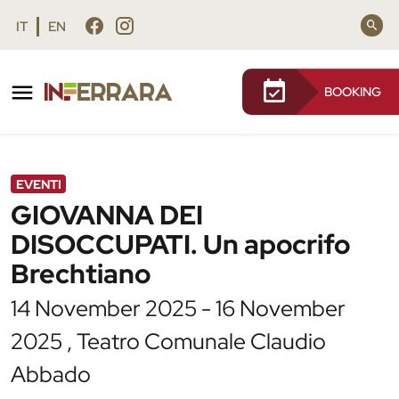
Vai al contenuto principale
Vai al footer
IT
EN
BOOKING
/
Agenda
/
GIOVANNA DEI DISOCCUPATI. Un
apocrifo Brechtiano
EVENTI
GIOVANNA DEI
DISOCCUPATI. Un apocrifo
Brechtiano
14 November 2025 - 16 November
2025 , Teatro Comunale Claudio
Abbado