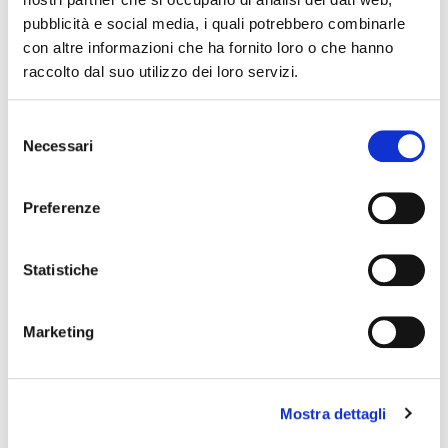
pubblicità e social media, i quali potrebbero combinarle
The editorial team is not responsible for any inaccuracies or
con altre informazioni che ha fornito loro o che hanno
changes in the program of events reported. In case of
raccolto dal suo utilizzo dei loro servizi.
cancellation, variation, modification of the information of an
event you can write to
infotur@comune.fe.it
.
Selezione
Necessari
del
consenso
Preferenze
Statistiche
Marketing
Mostra dettagli