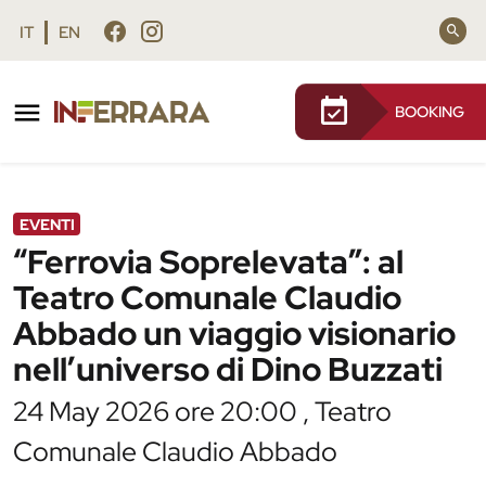
Vai al contenuto principale
Vai al footer
IT
EN
BOOKING
/
Agenda
/
“Ferrovia Soprelevata”: al Teatro
Comunale Claudio Abbado un viaggio
visionario nell’universo di Dino Buzzati
EVENTI
“Ferrovia Soprelevata”: al
Teatro Comunale Claudio
Abbado un viaggio visionario
nell’universo di Dino Buzzati
24 May 2026 ore 20:00 , Teatro
Comunale Claudio Abbado