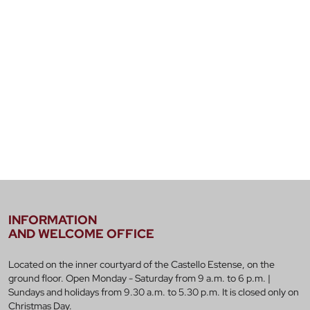
INFORMATION
AND WELCOME OFFICE
Located on the inner courtyard of the Castello Estense, on the
ground floor. Open Monday - Saturday from 9 a.m. to 6 p.m. |
Sundays and holidays from 9.30 a.m. to 5.30 p.m. It is closed only on
Christmas Day.