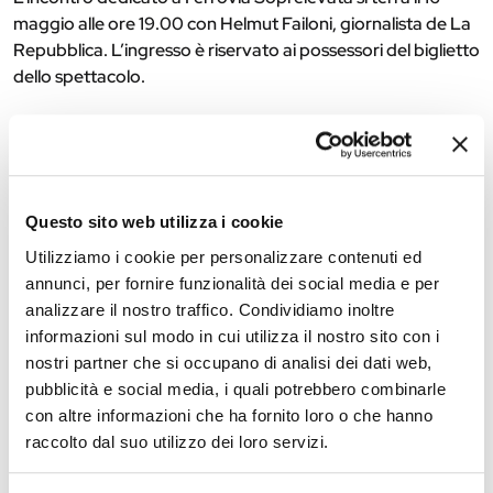
maggio alle ore 19.00 con Helmut Failoni, giornalista de La
Repubblica. L’ingresso è riservato ai possessori del biglietto
dello spettacolo.
Ufficio stampa
///
Fondazione Teatro Comunale di Ferrara
U
fficio
/
0532.218307
/
0532.
218331
Questo sito web utilizza i cookie
Utilizziamo i cookie per personalizzare contenuti ed
The editorial team is not responsible for any inaccuracies or
annunci, per fornire funzionalità dei social media e per
changes in the program of events reported. In case of
analizzare il nostro traffico. Condividiamo inoltre
cancellation, variation, modification of the information of an
informazioni sul modo in cui utilizza il nostro sito con i
event you can write to
infotur@comune.fe.it
.
nostri partner che si occupano di analisi dei dati web,
pubblicità e social media, i quali potrebbero combinarle
con altre informazioni che ha fornito loro o che hanno
raccolto dal suo utilizzo dei loro servizi.