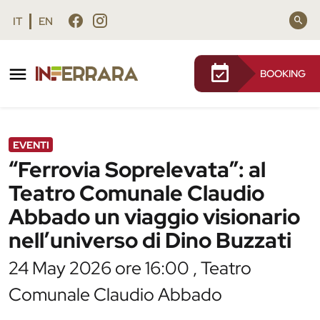
Vai al contenuto principale
Vai al footer
IT
EN
BOOKING
/
Agenda
/
“Ferrovia Soprelevata”: al Teatro
Comunale Claudio Abbado un viaggio
visionario nell’universo di Dino Buzzati
EVENTI
“Ferrovia Soprelevata”: al
Teatro Comunale Claudio
Abbado un viaggio visionario
nell’universo di Dino Buzzati
24 May 2026 ore 16:00 , Teatro
Comunale Claudio Abbado