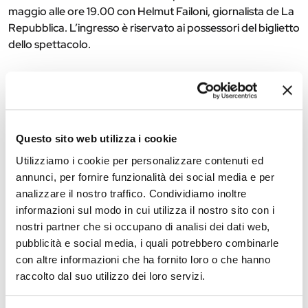
maggio alle ore 19.00 con Helmut Failoni, giornalista de La
Repubblica. L’ingresso è riservato ai possessori del biglietto
dello spettacolo.
Ufficio stampa
///
Fondazione Teatro Comunale di Ferrara
U
fficio
/
0532.218307
/
0532.
218331
Questo sito web utilizza i cookie
Utilizziamo i cookie per personalizzare contenuti ed
The editorial team is not responsible for any inaccuracies or
annunci, per fornire funzionalità dei social media e per
changes in the program of events reported. In case of
analizzare il nostro traffico. Condividiamo inoltre
cancellation, variation, modification of the information of an
informazioni sul modo in cui utilizza il nostro sito con i
event you can write to
infotur@comune.fe.it
.
nostri partner che si occupano di analisi dei dati web,
pubblicità e social media, i quali potrebbero combinarle
con altre informazioni che ha fornito loro o che hanno
raccolto dal suo utilizzo dei loro servizi.