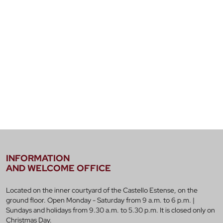
INFORMATION
AND WELCOME OFFICE
Located on the inner courtyard of the Castello Estense, on the
ground floor. Open Monday - Saturday from 9 a.m. to 6 p.m. |
Sundays and holidays from 9.30 a.m. to 5.30 p.m. It is closed only on
Christmas Day.