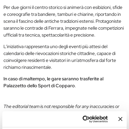
Per due giorni il centro storico si animerà con esibizioni, sfide
e coreografie tra bandiere, tamburi e chiarine, riportando in
scena il fascino delle antiche tradizioni estensi. Protagoniste
saranno le contrade di Ferrara, impegnate nelle competizioni
ufficiali tra tecnica, spettacolarità e precisione.
L’iniziativa rappresenta uno degli eventi più attesi del
calendario delle rievocazioni storiche cittadine, capace di
coinvolgere residenti e visitatori in un’atmosfera dal forte
richiamo rinascimentale.
In caso di maltempo, le gare saranno trasferite al
Palazzetto dello Sport di Copparo
.
The editorial team is not responsible for any inaccuracies or
changes in the program of events reported. In case of
cancellation, variation, modification of the information of an
event you can write to
infotur@comune.fe.it
.