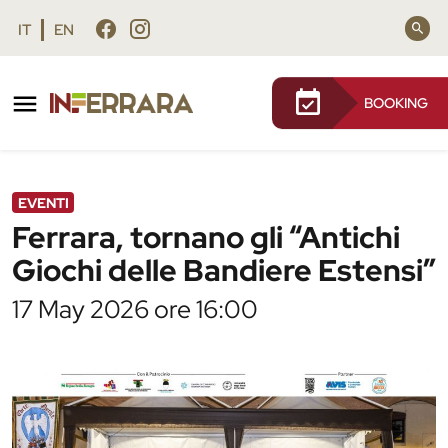
Vai al contenuto principale
Vai al footer
IT
EN
BOOKING
/
Agenda
/
Ferrara, tornano gli “Antichi Giochi delle
Bandiere Estensi”
EVENTI
Ferrara, tornano gli “Antichi
Giochi delle Bandiere Estensi”
17 May 2026 ore 16:00