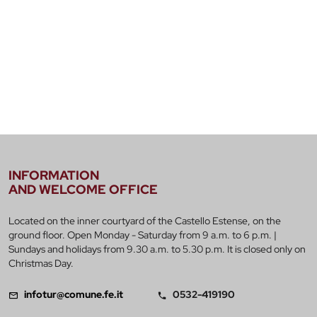
INFORMATION
AND WELCOME OFFICE
Located on the inner courtyard of the Castello Estense, on the
ground floor. Open Monday - Saturday from 9 a.m. to 6 p.m. |
Sundays and holidays from 9.30 a.m. to 5.30 p.m. It is closed only on
Christmas Day.
infotur@comune.fe.it
0532-419190