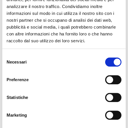
Presso la Sala delle Bifore, presentazione del libro “Addio per
analizzare il nostro traffico. Condividiamo inoltre
cena” di Luisa Raimondi, con letture e accompagnamento
informazioni sul modo in cui utilizza il nostro sito con i
musicale in un’atmosfera divertente e coinvolgente.
nostri partner che si occupano di analisi dei dati web,
pubblicità e social media, i quali potrebbero combinarle
Info
:
estateabelriguardo@gmail.com
con altre informazioni che ha fornito loro o che hanno
raccolto dal suo utilizzo dei loro servizi.
The editorial team is not responsible for any inaccuracies or
Selezione
changes in the program of events reported. In case of
Necessari
del
cancellation, variation, modification of the information of an
consenso
event you can write to
infotur@comune.fe.it
.
Preferenze
Statistiche
Marketing