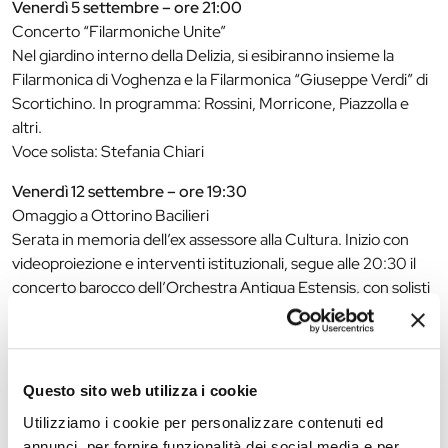
Venerdì 5 settembre – ore 21:00
Concerto “Filarmoniche Unite”
Nel giardino interno della Delizia, si esibiranno insieme la
Filarmonica di Voghenza e la Filarmonica “Giuseppe Verdi” di
Scortichino. In programma: Rossini, Morricone, Piazzolla e
altri.
Voce solista: Stefania Chiari
Venerdì 12 settembre – ore 19:30
Omaggio a Ottorino Bacilieri
Serata in memoria dell’ex assessore alla Cultura. Inizio con
videoproiezione e interventi istituzionali, segue alle 20:30 il
concerto barocco dell’Orchestra Antiqua Estensis, con solisti
di prestigio:
Paolo Mancini, Marco Ferri (violini)
Roberto Valeriani, Elena Malservigi (oboi)
Giulia Pareschi (flauto traverso)
Questo sito web utilizza i cookie
Venerdì 19 settembre – ore 18:00
Utilizziamo i cookie per personalizzare contenuti ed
“Autori a Corte” – Reading musicale
annunci, per fornire funzionalità dei social media e per