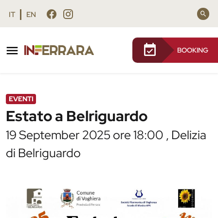
Vai al contenuto principale
Vai al footer
IT
EN
BOOKING
/
Agenda
/
Estato a Belriguardo
EVENTI
Estato a Belriguardo
19 September 2025 ore 18:00 , Delizia
di Belriguardo