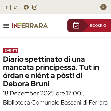
Vai al contenuto principale
Vai al footer
IT
EN
BOOKING
/
Agenda
/
Diario spettinato di una mancata
principessa. Tut in órdan e niént a pòst! di
Debora Bruni
EVENTI
Diario spettinato di una
mancata principessa. Tut in
órdan e niént a pòst! di
Debora Bruni
18 December 2025 ore 17:00 ,
Biblioteca Comunale Bassani di Ferrara