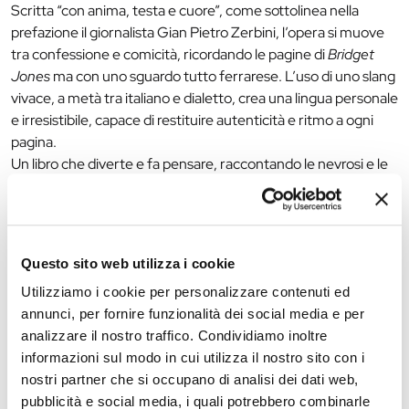
Scritta “con anima, testa e cuore”, come sottolinea nella
prefazione il giornalista Gian Pietro Zerbini, l’opera si muove
tra confessione e comicità, ricordando le pagine di
Bridget
Jones
ma con uno sguardo tutto ferrarese. L’uso di uno slang
vivace, a metà tra italiano e dialetto, crea una lingua personale
e irresistibile, capace di restituire autenticità e ritmo a ogni
pagina.
Un libro che diverte e fa pensare, raccontando le nevrosi e le
tenerezze della vita contemporanea con la voce
inconfondibile di chi sa ridere di sé per capire un po’ di più il
mondo intorno.
Questo sito web utilizza i cookie
Dialoga con l’autrice lo
scrittore e giornalista Gian Pietro
Zerbini
Utilizziamo i cookie per personalizzare contenuti ed
annunci, per fornire funzionalità dei social media e per
Per informazioni:
0532 418280 –
info.bassani@comune.fe.it
analizzare il nostro traffico. Condividiamo inoltre
informazioni sul modo in cui utilizza il nostro sito con i
nostri partner che si occupano di analisi dei dati web,
The editorial team is not responsible for any inaccuracies or
pubblicità e social media, i quali potrebbero combinarle