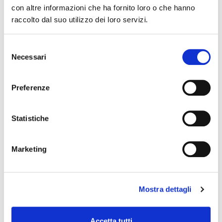
changes in the program of events reported. In case of
con altre informazioni che ha fornito loro o che hanno
cancellation, variation, modification of the information of an
raccolto dal suo utilizzo dei loro servizi.
event you can write to
infotur@comune.fe.it
.
Selezione
Necessari
del
consenso
Preferenze
Statistiche
Marketing
Mostra dettagli
Accetta tutti