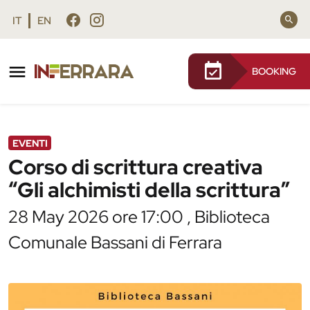
Vai al contenuto principale
Vai al footer
IT
EN
BOOKING
/
Agenda
/
Corso di scrittura creativa “Gli alchimisti
della scrittura”
EVENTI
Corso di scrittura creativa
“Gli alchimisti della scrittura”
28 May 2026 ore 17:00 , Biblioteca
Comunale Bassani di Ferrara