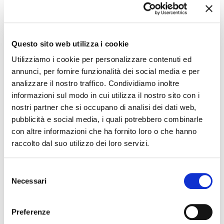
The editorial team is not responsible for any inaccuracies or
changes in the program of events reported. In case of
cancellation, variation, modification of the information of an
Questo sito web utilizza i cookie
event you can write to
infotur@comune.fe.it
.
Utilizziamo i cookie per personalizzare contenuti ed
annunci, per fornire funzionalità dei social media e per
analizzare il nostro traffico. Condividiamo inoltre
informazioni sul modo in cui utilizza il nostro sito con i
nostri partner che si occupano di analisi dei dati web,
pubblicità e social media, i quali potrebbero combinarle
con altre informazioni che ha fornito loro o che hanno
raccolto dal suo utilizzo dei loro servizi.
Selezione
Necessari
del
consenso
Preferenze