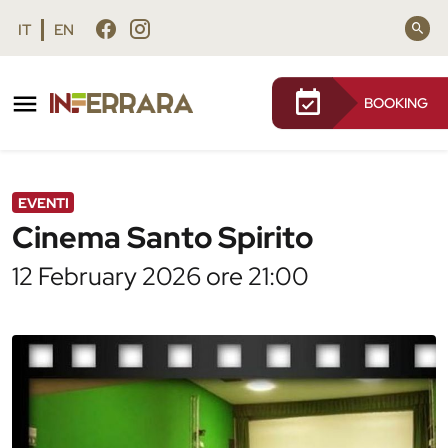
Vai al contenuto principale
Vai al footer
IT
EN
BOOKING
/
Agenda
/
Cinema Santo Spirito
EVENTI
Cinema Santo Spirito
12 February 2026 ore 21:00