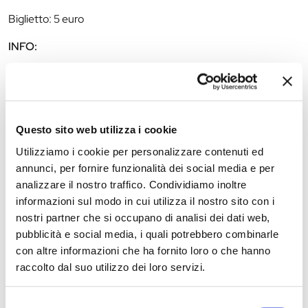
Biglietto: 5 euro
INFO:
0532 200181
cinespirito@libero.it
http://www.cinemasantospirito.it/
Questo sito web utilizza i cookie
Utilizziamo i cookie per personalizzare contenuti ed
The editorial team is not responsible for any inaccuracies or
annunci, per fornire funzionalità dei social media e per
changes in the program of events reported. In case of
analizzare il nostro traffico. Condividiamo inoltre
cancellation, variation, modification of the information of an
informazioni sul modo in cui utilizza il nostro sito con i
event you can write to
infotur@comune.fe.it
.
nostri partner che si occupano di analisi dei dati web,
pubblicità e social media, i quali potrebbero combinarle
con altre informazioni che ha fornito loro o che hanno
raccolto dal suo utilizzo dei loro servizi.
Selezione