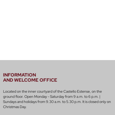
INFORMATION
AND WELCOME OFFICE
Located on the inner courtyard of the Castello Estense, on the
ground floor. Open Monday - Saturday from 9 a.m. to 6 p.m. |
Sundays and holidays from 9.30 a.m. to 5.30 p.m. It is closed only on
Christmas Day.