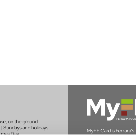
nse, on the ground
 | Sundays and holidays
MyFE Card is Ferrara's to
stmas Day.