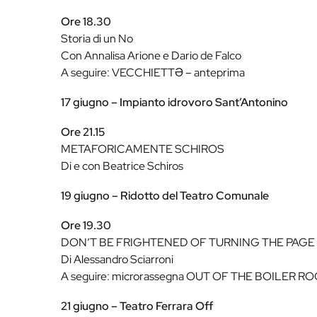
Ore 18.30
Storia di un No
Con Annalisa Arione e Dario de Falco
A seguire: VECCHIETTƏ – anteprima
17 giugno – Impianto idrovoro Sant’Antonino
Ore 21.15
METAFORICAMENTE SCHIROS
Di e con Beatrice Schiros
19 giugno – Ridotto del Teatro Comunale
Ore 19.30
DON’T BE FRIGHTENED OF TURNING THE PAGE
Di Alessandro Sciarroni
A seguire: microrassegna OUT OF THE BOILER R
21 giugno – Teatro Ferrara Off