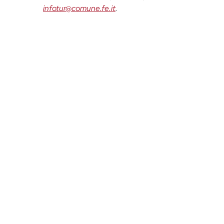
infotur@comune.fe.it
.