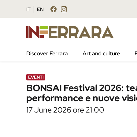
Vai al contenuto principale
Vai al footer
IT
EN
/
Agenda
/
BONSAI Festival 2026: teatro con
Discover Ferrara
Art and culture
EVENTI
BONSAI Festival 2026: t
performance e nuove visio
17 June 2026 ore 21:00