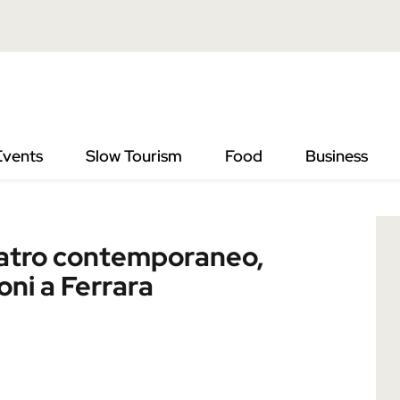
temporaneo, performance e nuove visioni a Ferrara
Events
Slow Tourism
Food
Business
eatro contemporaneo,
ni a Ferrara