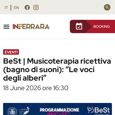
Vai al contenuto principale
Vai al footer
IT
EN
BOOKING
/
Agenda
/
BeSt | Musicoterapia ricettiva (bagno di
suoni): “Le voci degli alberi”
EVENTI
BeSt | Musicoterapia ricettiva
(bagno di suoni): “Le voci
degli alberi”
18 June 2026 ore 16:30