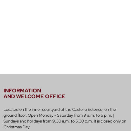
INFORMATION
AND WELCOME OFFICE
Located on the inner courtyard of the Castello Estense, on the
ground floor. Open Monday - Saturday from 9 a.m. to 6 p.m. |
Sundays and holidays from 9.30 a.m. to 5.30 p.m. It is closed only on
Christmas Day.