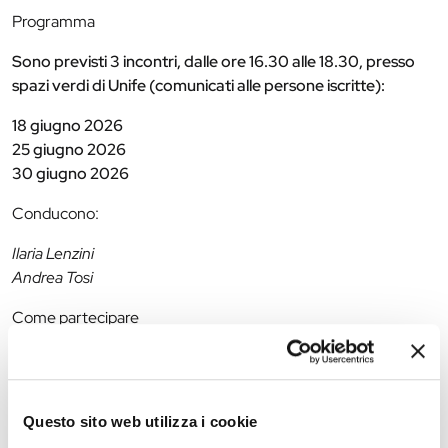
Programma
Sono previsti 3 incontri, dalle ore 16.30 alle 18.30, presso
spazi verdi di Unife (comunicati alle persone iscritte):
18 giugno 2026
25 giugno 2026
30 giugno 2026
Conducono:
Ilaria Lenzini
Andrea Tosi
Come partecipare
L’evento è aperto a coloro che si iscriveranno:
entro i due giorni precedenti
scrivendo a:
ilaria.contado@edu.unife.it
Questo sito web utilizza i cookie
Si evidenzia che raggiunto il numero massimo di 15