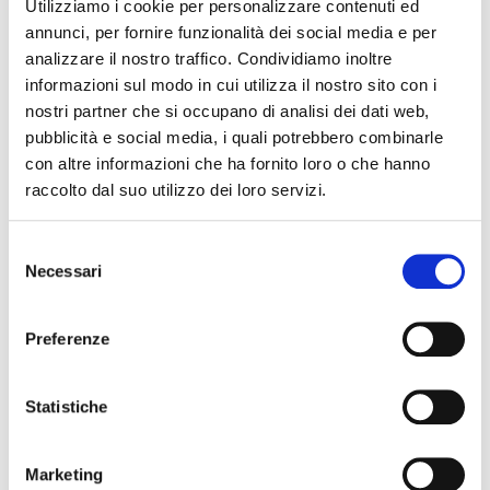
Utilizziamo i cookie per personalizzare contenuti ed
partecipanti, dando priorità alla comunità studentesca, non
annunci, per fornire funzionalità dei social media e per
sarà più possibile iscriversi all’evento.
analizzare il nostro traffico. Condividiamo inoltre
informazioni sul modo in cui utilizza il nostro sito con i
Maggiori informazioni
nostri partner che si occupano di analisi dei dati web,
Si consiglia di indossare abbigliamento comodo e portare
pubblicità e social media, i quali potrebbero combinarle
un tappetino.
con altre informazioni che ha fornito loro o che hanno
raccolto dal suo utilizzo dei loro servizi.
Selezione
The editorial team is not responsible for any inaccuracies or
Necessari
del
changes in the program of events reported. In case of
consenso
cancellation, variation, modification of the information of an
Preferenze
event you can write to
infotur@comune.fe.it
.
Statistiche
Marketing