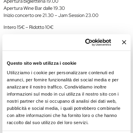
Apertura biglietteria 19.00
Apertura Wine Bar dalle 19.30
Inizio concerto ore 21.30 – Jam Session 23.00
Intero 15€ – Ridotto 10€
Il Jazz Club Ferrara è un circolo Endas.
Evento realizzato con il sostegno di Ministero della Cultura,
Regione Emilia–Romagna, Comune di Ferrara, Endas Emilia-
Romagna
Questo sito web utilizza i cookie
Utilizziamo i cookie per personalizzare contenuti ed
annunci, per fornire funzionalità dei social media e per
The editorial team is not responsible for any inaccuracies or
analizzare il nostro traffico. Condividiamo inoltre
changes in the program of events reported. In case of
informazioni sul modo in cui utilizza il nostro sito con i
cancellation, variation, modification of the information of an
nostri partner che si occupano di analisi dei dati web,
event you can write to
infotur@comune.fe.it
.
pubblicità e social media, i quali potrebbero combinarle
con altre informazioni che ha fornito loro o che hanno
raccolto dal suo utilizzo dei loro servizi.