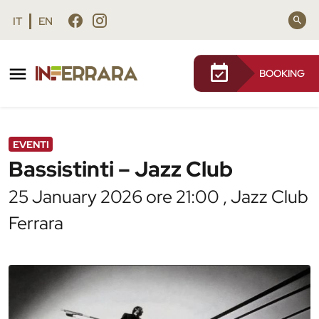
Vai al contenuto principale
Vai al footer
IT
EN
BOOKING
/
Agenda
/
Bassistinti – Jazz Club
EVENTI
Bassistinti – Jazz Club
25 January 2026 ore 21:00 , Jazz Club
Ferrara