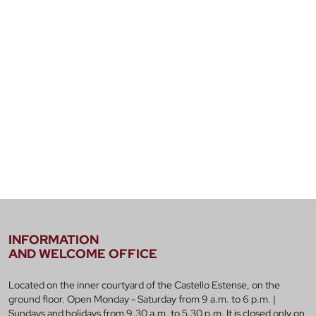
INFORMATION
AND WELCOME OFFICE
Located on the inner courtyard of the Castello Estense, on the
ground floor. Open Monday - Saturday from 9 a.m. to 6 p.m. |
Sundays and holidays from 9.30 a.m. to 5.30 p.m. It is closed only on