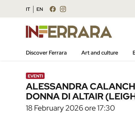
Vai al contenuto principale
Vai al footer
IT
EN
/
Agenda
/
ALESSANDRA CALANCHI e GIULI
Discover Ferrara
Art and culture
EVENTI
ALESSANDRA CALANCHI e
DONNA DI ALTAIR (LEIG
18 February 2026 ore 17:30