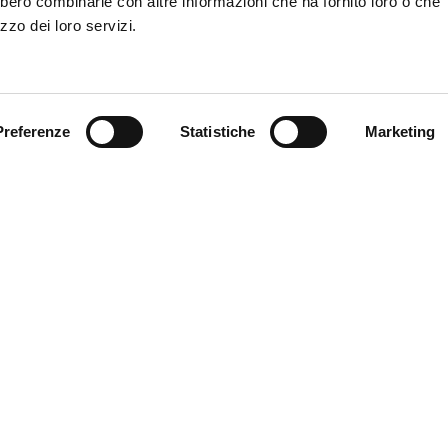
bbero combinarle con altre informazioni che ha fornito loro o che
zzo dei loro servizi.
Preferenze
Statistiche
Marketing
nicipality of Ferrara
Download our catalogues
C