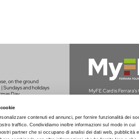
nse, on the ground
 | Sundays and holidays
MyFE Card is Ferrara's to
stmas Day.
experience the city whi
in Ferrara, you are exem
 cookie
rsonalizzare contenuti ed annunci, per fornire funzionalità dei soc
DISCOVER MYFE C
LIKE TO BE
ostro traffico. Condividiamo inoltre informazioni sul modo in cui
PROJECT?
i nostri partner che si occupano di analisi dei dati web, pubblicità 