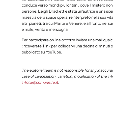
conduce verso mondi più lontani, dove il mistero non r
persone. Leigh Brackett è stata un’autrice e una sce
maestra della space opera, reinterpretò nella sua vit
altri pianeti, tra cui Marte e Venere, e affrontò nei su
e male, verità e menzogna.
Per partecipare on line occorre inviare una mail qual
; riceverete il link per collegarvi una decina di minuti 
pubblicato su YouTube.
The editorial team is not responsible for any inaccur
case of cancellation, variation, modification of the i
infotur@comune.fe.it
.