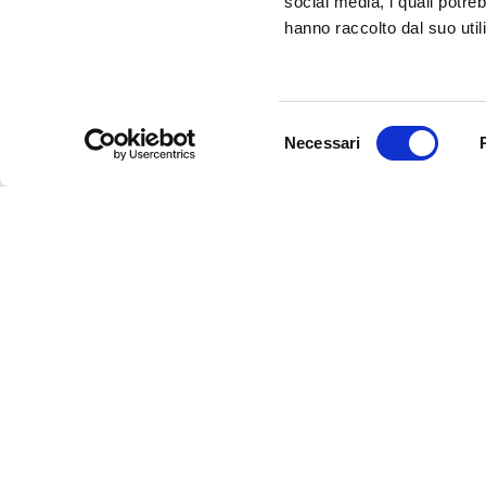
social media, i quali potre
hanno raccolto dal suo utili
Selezione
Necessari
del
consenso
InFerrara
Official tourism promotion-marketing portal of the Mu
Discover Ferrara