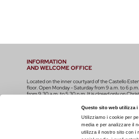
INFORMATION
AND WELCOME OFFICE
Located on the inner courtyard of the Castello Este
floor. Open Monday - Saturday from 9 a.m. to 6 p.m.
from 9.30 a.m. to 5.30 p.m. It is closed only on Chri
infotur@comune.fe.it
0532-419190
Questo sito web utilizza i
Utilizziamo i cookie per pe
ARE YOU A TOUR OPERATOR AND WOULD YOU 
media e per analizzare il n
CONTACTED TO BE PART OF THE INFERRARA 
utilizza il nostro sito con 
CLICK HERE!