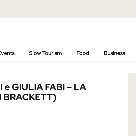
A FABI – LA DONNA DI ALTAIR (LEIGH BRACKETT)
Events
Slow Tourism
Food
Business
 GIULIA FABI – LA
H BRACKETT)