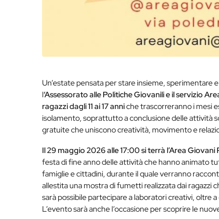
Un’estate pensata per stare insieme, sperimentare e di
l
‘Assessorato alle Politiche Giovanili e il servizio Ar
ragazzi dagli 11 ai 17 anni
che trascorreranno i mesi esti
isolamento, soprattutto a conclusione delle attività sc
gratuite che uniscono creatività, movimento e relazi
Il 29 maggio 2026 alle 17:00 si terrà l’Area Giovani
festa di fine anno delle attività che hanno animato tu
famiglie e cittadini, durante il quale verranno raccontat
allestita una mostra di fumetti realizzata dai ragazz
sarà possibile partecipare a laboratori creativi, oltre
L’evento sarà anche l’occasione per scoprire le nuove 