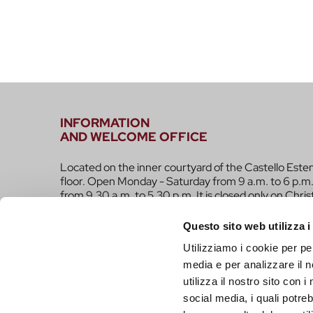
INFORMATION
AND WELCOME OFFICE
Located on the inner courtyard of the Castello Este
floor. Open Monday - Saturday from 9 a.m. to 6 p.m.
from 9.30 a.m. to 5.30 p.m. It is closed only on Chri
infotur@comune.fe.it
0532-419190
Questo sito web utilizza i
Utilizziamo i cookie per pe
ARE YOU A TOUR OPERATOR AND WOULD YOU 
media e per analizzare il n
CONTACTED TO BE PART OF THE INFERRARA 
utilizza il nostro sito con 
CLICK HERE!
social media, i quali potre