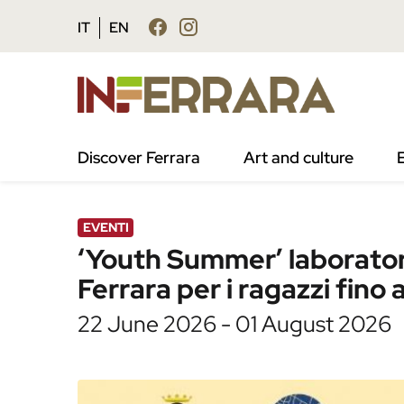
Vai al contenuto principale
Vai al footer
IT
EN
/
Agenda
/
‘Youth Summer’ laboratori, sport e s
Discover Ferrara
Art and culture
EVENTI
‘Youth Summer’ laboratori,
Ferrara per i ragazzi fino a
22 June 2026 - 01 August 2026