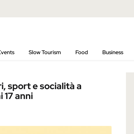
ocialità a Ferrara per i ragazzi fino ai 17 anni
Events
Slow Tourism
Food
Business
 sport e socialità a
i 17 anni