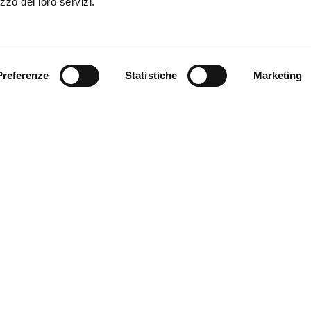
zzo dei loro servizi.
Preferenze
Statistiche
Marketing
nicipality of Ferrara
Download our catalogues
C
Download guides and maps
P