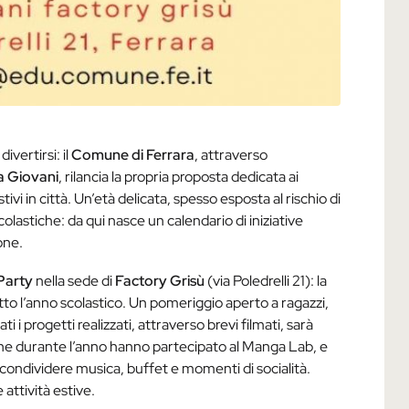
vertirsi: il
Comune di Ferrara
, attraverso
ea Giovani
, rilancia la propria proposta dedicata ai
vi in città. Un’età delicata, spesso esposta al rischio di
olastiche: da qui nasce un calendario di iniziative
one.
 Party
nella sede di
Factory Grisù
(via Poledrelli 21): la
tto l’anno scolastico. Un pomeriggio aperto a ragazzi,
i i progetti realizzati, attraverso brevi filmati, sarà
i che durante l’anno hanno partecipato al Manga Lab, e
 a condividere musica, buffet e momenti di socialità.
attività estive.