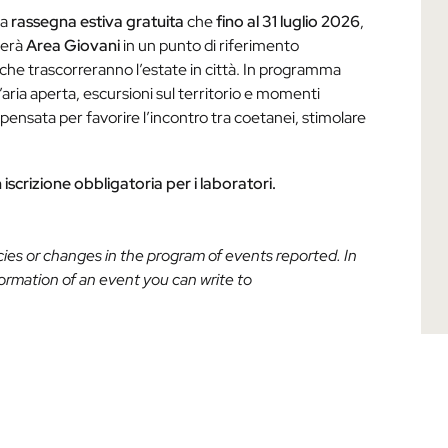
 la
rassegna estiva gratuita
che
fino al 31 luglio 2026
,
merà
Area Giovani
in un punto di riferimento
 che trascorreranno l’estate in città. In programma
l’aria aperta, escursioni sul territorio e momenti
 pensata per favorire l’incontro tra coetanei, stimolare
crizione obbligatoria per i laboratori.
acies or changes in the program of events reported. In
nformation of an event you can write to