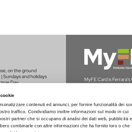
nse, on the ground
 | Sundays and holidays
MyFE Card is Ferrara's to
stmas Day.
experience the city whi
in Ferrara, you are exem
 cookie
rsonalizzare contenuti ed annunci, per fornire funzionalità dei soc
DISCOVER MYFE C
LIKE TO BE
ostro traffico. Condividiamo inoltre informazioni sul modo in cui
PROJECT?
i nostri partner che si occupano di analisi dei dati web, pubblicità 
bbero combinarle con altre informazioni che ha fornito loro o che