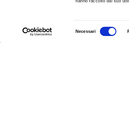
hanno raccolto dal suo utili
Selezione
Necessari
del
consenso
InFerrara
Official tourism promotion-marketing portal of the Mu
Discover Ferrara
Art and culture