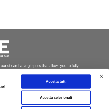
urist card, a single pass that allows you to fully
le saving time and money. And if you stay overnight
pt from the tourist tax.
Accetta tutti
ial
ARD
Accetta selezionati
e