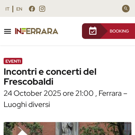
Vai al contenuto principale
Vai al footer
IT
EN
BOOKING
/
Agenda
/
Incontri e concerti del Frescobaldi
EVENTI
Incontri e concerti del
Frescobaldi
24 October 2025 ore 21:00 , Ferrara –
Luoghi diversi