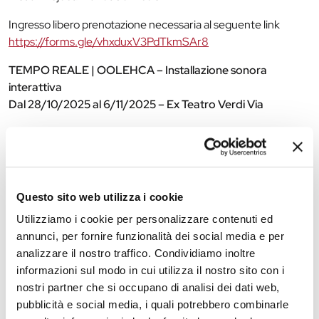
Ingresso libero prenotazione necessaria al seguente link
https://forms.gle/vhxduxV3PdTkmSAr8
TEMPO REALE | OOLEHCA – Installazione sonora
interattiva
Dal 28/10/2025 al 6/11/2025 – Ex Teatro Verdi Via
Ideazione: Francesco Giomi
Sound design: Giovanni Magaglio e Francesco Vogli
Tecnica e progettazione sistemi interattivi: Giovanni
Magaglio, Francesco Vogli, Francesco Canavese, Pierpaolo
Questo sito web utilizza i cookie
Ovarini
Luci: Fiammetta Baldiserri
Utilizziamo i cookie per personalizzare contenuti ed
Produzione: Tempo Reale
annunci, per fornire funzionalità dei social media e per
Consulenza artistica: Danilo Rubeca
analizzare il nostro traffico. Condividiamo inoltre
Oolehca si ispira alla figura di Acheloo, noto come il Dio-
informazioni sul modo in cui utilizza il nostro sito con i
fiume, che combatte con Ercole, incarnando la sua natura
nostri partner che si occupano di analisi dei dati web,
multiforme e la sua capacità di trasformarsi in entità molto
pubblicità e social media, i quali potrebbero combinarle