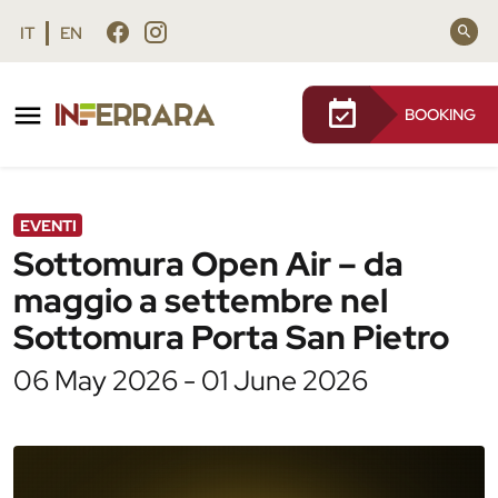
Vai al contenuto principale
Vai al footer
IT
EN
BOOKING
/
Agenda
/
Sottomura Open Air – da maggio a
settembre nel Sottomura Porta San Pietro
EVENTI
Sottomura Open Air – da
maggio a settembre nel
Sottomura Porta San Pietro
06 May 2026 - 01 June 2026