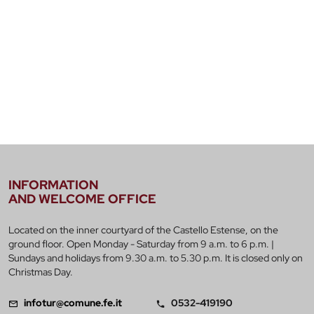
INFORMATION
AND WELCOME OFFICE
Located on the inner courtyard of the Castello Estense, on the
ground floor. Open Monday - Saturday from 9 a.m. to 6 p.m. |
Sundays and holidays from 9.30 a.m. to 5.30 p.m. It is closed only on
Christmas Day.
infotur@comune.fe.it
0532-419190